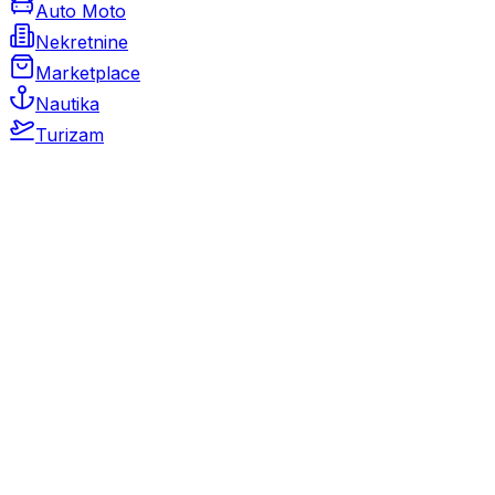
Auto Moto
Nekretnine
Marketplace
Nautika
Turizam
Auto Moto
Rabljeni automobili
Novi automobili
Motocikli / motori
Gospodarska vozila
Rezervni dijelovi i oprema
Kamperi i kamp prikolice
Oldtimeri
Karambolirani automobili