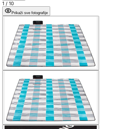
1
/
10
Prikaži sve fotografije