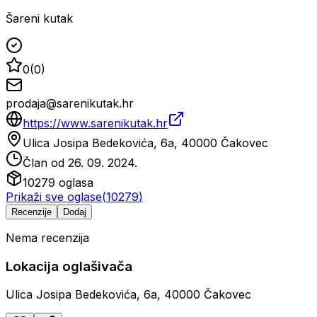
Šareni kutak
0
(
0
)
prodaja@sarenikutak.hr
https://www.sarenikutak.hr
Ulica Josipa Bedekovića, 6a, 40000 Čakovec
Član od
26. 09. 2024.
10279
oglasa
Prikaži sve oglase
(
10279
)
Recenzije
Dodaj
Nema recenzija
Lokacija oglašivača
Ulica Josipa Bedekovića, 6a, 40000 Čakovec