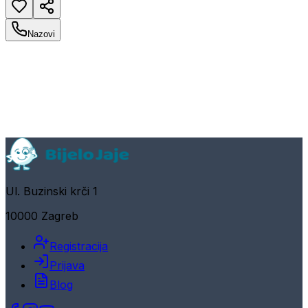
Nazovi
Ul. Buzinski krči 1
10000 Zagreb
Registracija
Prijava
Blog