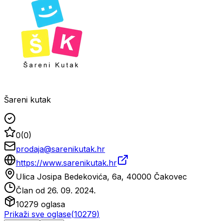
Šareni kutak
0
(
0
)
prodaja@sarenikutak.hr
https://www.sarenikutak.hr
Ulica Josipa Bedekovića, 6a, 40000 Čakovec
Član od
26. 09. 2024.
10279
oglasa
Prikaži sve oglase
(
10279
)