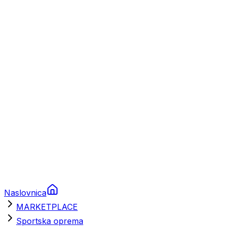
Plovila
Charter
Prikolice za plovila
Brodski rezervni dijelovi
Nautička oprema
Brodski motori
Turizam
Apartmani
Sobe
Kuće za odmor
Aranžmani
Naslovnica
MARKETPLACE
Sportska oprema