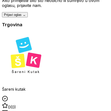
Ako primijetite bilo što neobično ili sumnjivo u ovom
oglasu, prijavite nam.
Prijavi oglas →
Trgovina
Šareni kutak
0
(
0
)