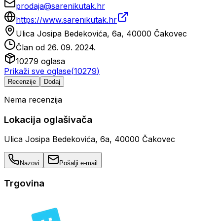
prodaja@sarenikutak.hr
https://www.sarenikutak.hr
Ulica Josipa Bedekovića, 6a, 40000 Čakovec
Član od
26. 09. 2024.
10279
oglasa
Prikaži sve oglase
(
10279
)
Recenzije
Dodaj
Nema recenzija
Lokacija oglašivača
Ulica Josipa Bedekovića, 6a, 40000 Čakovec
Nazovi
Pošalji e-mail
Trgovina