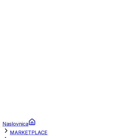
Plovila
Charter
Prikolice za plovila
Brodski rezervni dijelovi
Nautička oprema
Brodski motori
Turizam
Apartmani
Sobe
Kuće za odmor
Aranžmani
Naslovnica
MARKETPLACE