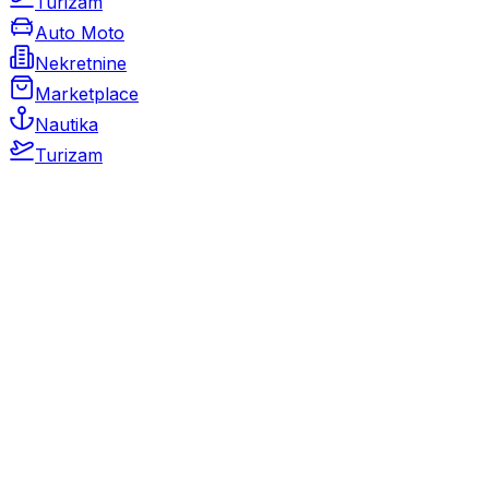
Turizam
Auto Moto
Nekretnine
Marketplace
Nautika
Turizam
Auto Moto
Rabljeni automobili
Novi automobili
Motocikli / motori
Gospodarska vozila
Rezervni dijelovi i oprema
Kamperi i kamp prikolice
Oldtimeri
Karambolirani automobili