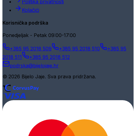
Politika privatnosti
Kolačići
Korisnička podrška
Ponedjeljak - Petak 09:00-17:00
+385 95 2018 509
+385 95 2018 510
+385 95
2018 511
+385 95 2018 512
podrska@bijelojaje.hr
© 2026 Bijelo Jaje. Sva prava pridržana.