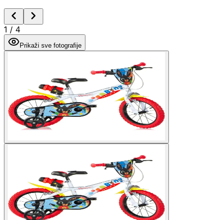
1
/
4
Prikaži sve fotografije