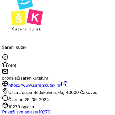
Šareni kutak
0
(
0
)
prodaja@sarenikutak.hr
https://www.sarenikutak.hr
Ulica Josipa Bedekovića, 6a, 40000 Čakovec
Član od
26. 09. 2024.
10279
oglasa
Prikaži sve oglase
(
10279
)