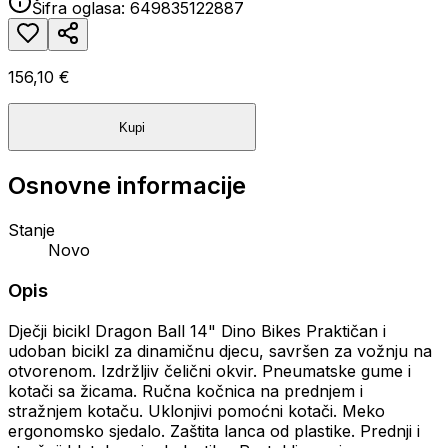
Šifra oglasa:
649835122887
156,10 €
Kupi
Osnovne informacije
Stanje
Novo
Opis
Dječji bicikl Dragon Ball 14" Dino Bikes Praktičan i
udoban bicikl za dinamičnu djecu, savršen za vožnju na
otvorenom. Izdržljiv čelični okvir. Pneumatske gume i
kotači sa žicama. Ručna kočnica na prednjem i
stražnjem kotaču. Uklonjivi pomoćni kotači. Meko
ergonomsko sjedalo. Zaštita lanca od plastike. Prednji i