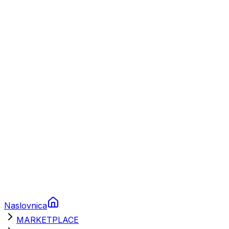
Plovila
Charter
Prikolice za plovila
Brodski rezervni dijelovi
Nautička oprema
Brodski motori
Turizam
Apartmani
Sobe
Kuće za odmor
Aranžmani
Naslovnica
MARKETPLACE