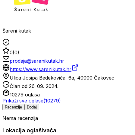
Šareni kutak
0
(
0
)
prodaja@sarenikutak.hr
https://www.sarenikutak.hr
Ulica Josipa Bedekovića, 6a, 40000 Čakovec
Član od
26. 09. 2024.
10279
oglasa
Prikaži sve oglase
(
10279
)
Recenzije
Dodaj
Nema recenzija
Lokacija oglašivača