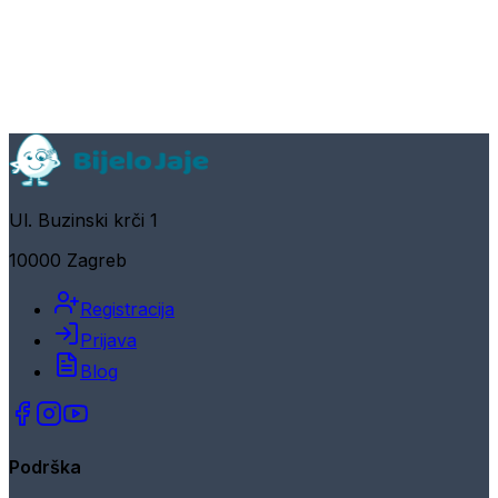
Ul. Buzinski krči 1
10000 Zagreb
Registracija
Prijava
Blog
Podrška