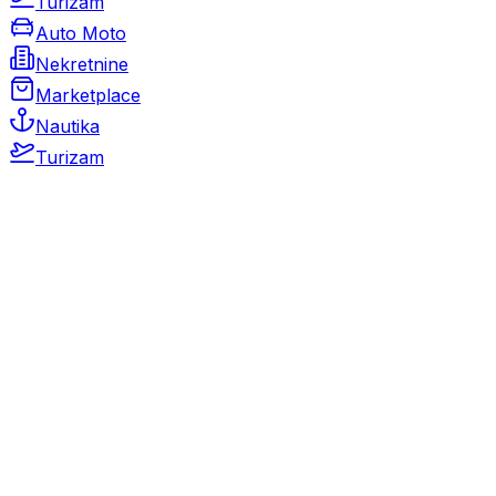
Turizam
Auto Moto
Nekretnine
Marketplace
Nautika
Turizam
Auto Moto
Rabljeni automobili
Novi automobili
Motocikli / motori
Gospodarska vozila
Rezervni dijelovi i oprema
Kamperi i kamp prikolice
Oldtimeri
Karambolirani automobili