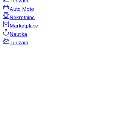
Turizam
Auto Moto
Nekretnine
Marketplace
Nautika
Turizam
Auto Moto
Rabljeni automobili
Novi automobili
Motocikli / motori
Gospodarska vozila
Rezervni dijelovi i oprema
Kamperi i kamp prikolice
Oldtimeri
Karambolirani automobili