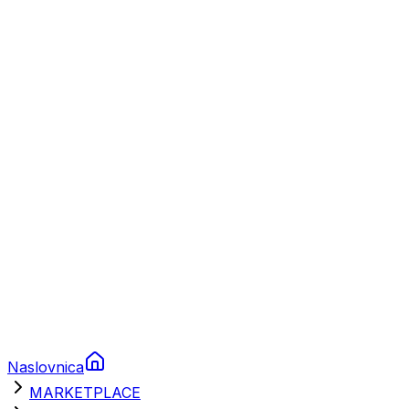
Plovila
Charter
Prikolice za plovila
Brodski rezervni dijelovi
Nautička oprema
Brodski motori
Turizam
Apartmani
Sobe
Kuće za odmor
Aranžmani
Naslovnica
MARKETPLACE