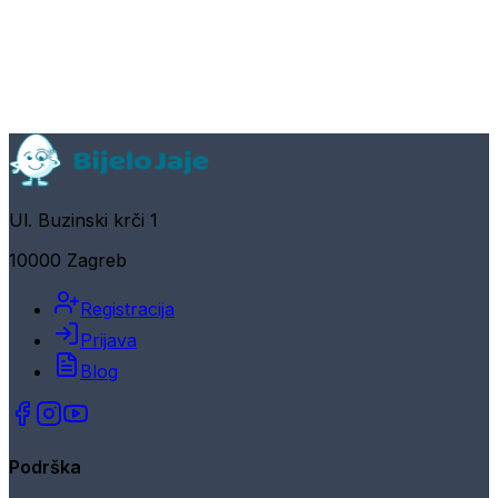
Ul. Buzinski krči 1
10000 Zagreb
Registracija
Prijava
Blog
Podrška