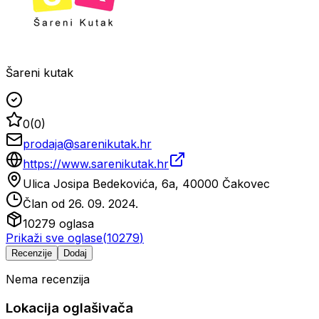
Šareni kutak
0
(
0
)
prodaja@sarenikutak.hr
https://www.sarenikutak.hr
Ulica Josipa Bedekovića, 6a, 40000 Čakovec
Član od
26. 09. 2024.
10279
oglasa
Prikaži sve oglase
(
10279
)
Recenzije
Dodaj
Nema recenzija
Lokacija oglašivača