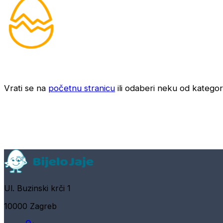
Vrati se na
početnu stranicu
ili odaberi neku od kategori
Ul. Buzinski krči 1
10000 Zagreb