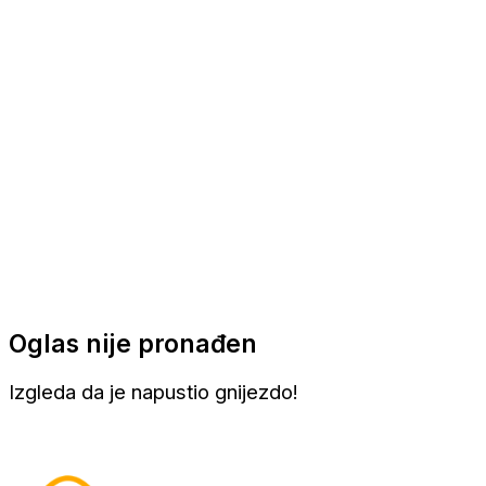
Apartmani
Sobe
Kuće za odmor
Aranžmani
Oglas nije pronađen
Izgleda da je napustio gnijezdo!