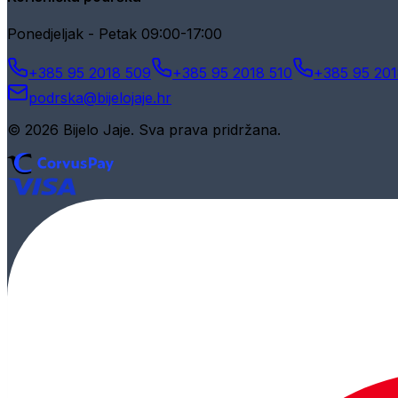
Ponedjeljak - Petak 09:00-17:00
+385 95 2018 509
+385 95 2018 510
+385 95 201
podrska@bijelojaje.hr
© 2026 Bijelo Jaje. Sva prava pridržana.