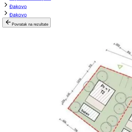
Đakovo
Đakovo
Povratak na rezultate