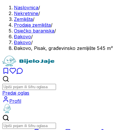
Naslovnica
/
Nekretnine
/
Zemljišta
/
Prodaja zemljišta
/
Osječko baranjska
/
Đakovo
/
Đakovo
/
Đakovo, Pisak, građevinsko zemljište 545 m²
Predaj oglas
Profil