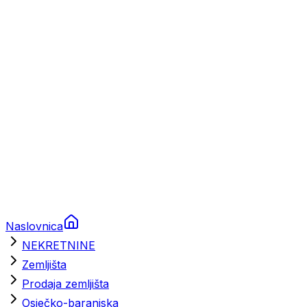
Prikolice za plovila
Brodski rezervni dijelovi
Nautička oprema
Brodski motori
Turizam
Apartmani
Sobe
Kuće za odmor
Aranžmani
Naslovnica
NEKRETNINE
Zemljišta
Prodaja zemljišta
Osječko-baranjska