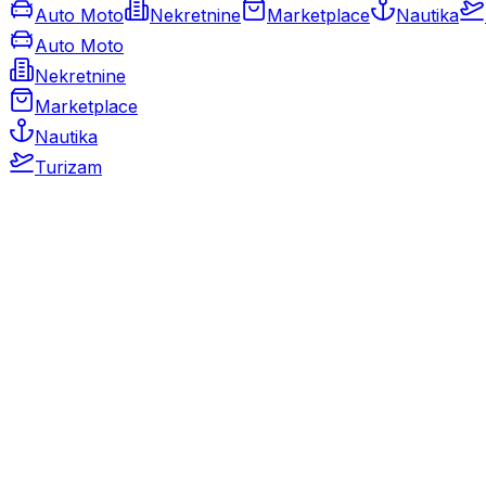
Auto Moto
Nekretnine
Marketplace
Nautika
Auto Moto
Nekretnine
Marketplace
Nautika
Turizam
Auto Moto
Rabljeni automobili
Novi automobili
Motocikli / motori
Gospodarska vozila
Rezervni dijelovi i oprema
Kamperi i kamp prikolice
Oldtimeri