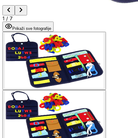
1
/
7
Prikaži sve fotografije