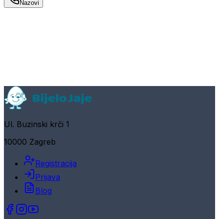
Nazovi
Ul. Buzinski krči 1
10000 Zagreb
Registracija
Prijava
Blog