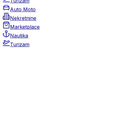
Turizam
Auto Moto
Nekretnine
Marketplace
Nautika
Turizam
Auto Moto
Rabljeni automobili
Novi automobili
Motocikli / motori
Gospodarska vozila
Rezervni dijelovi i oprema
Kamperi i kamp prikolice
Oldtimeri
Karambolirani automobili