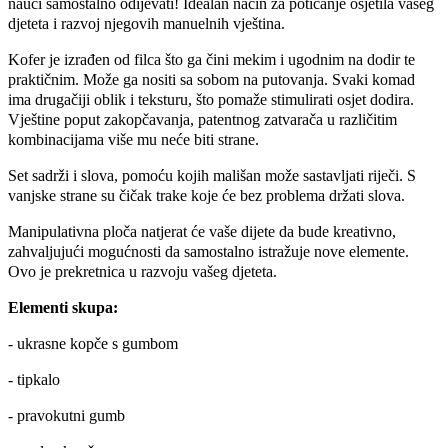
nauči samostalno odijevati!
Idealan način za poticanje osjetila vašeg
djeteta i razvoj njegovih manuelnih vještina.
Kofer je izrađen od filca što ga čini mekim i ugodnim na dodir te
praktičnim.
Može ga nositi sa sobom na putovanja.
Svaki komad
ima drugačiji oblik i teksturu, što pomaže stimulirati osjet dodira.
Vještine poput zakopčavanja, patentnog zatvarača u različitim
kombinacijama više mu neće biti strane.
Set sadrži i slova, pomoću kojih mališan može sastavljati riječi.
S
vanjske strane su čičak trake koje će bez problema držati slova.
Manipulativna ploča natjerat će vaše dijete da bude kreativno,
zahvaljujući mogućnosti da samostalno istražuje nove elemente.
Ovo je prekretnica u razvoju vašeg djeteta.
Elementi skupa:
- ukrasne kopče s gumbom
- tipkalo
- pravokutni gumb