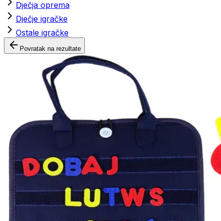
Dječja oprema
Dječje igračke
Ostale igračke
Povratak na rezultate