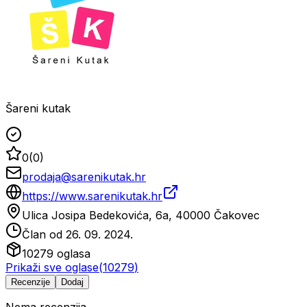
Šareni kutak
0
(
0
)
prodaja@sarenikutak.hr
https://www.sarenikutak.hr
Ulica Josipa Bedekovića, 6a, 40000 Čakovec
Član od
26. 09. 2024.
10279
oglasa
Prikaži sve oglase
(
10279
)
Recenzije
Dodaj