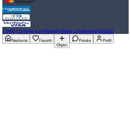
Uvjeti i pravila korištenja
Politika privatnosti
Kolačići
Naslovna
Favoriti
Poruke
Profil
Objavi