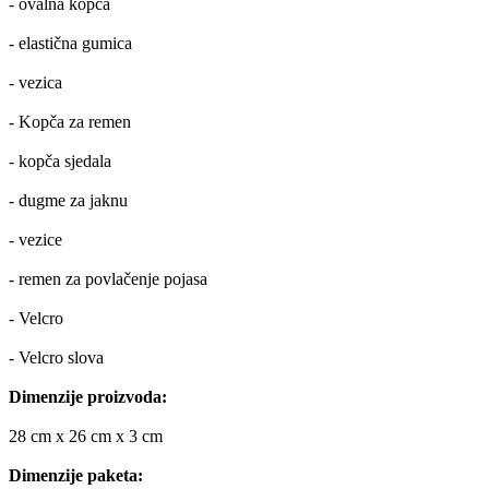
- ovalna kopča
- elastična gumica
- vezica
- Kopča za remen
- kopča sjedala
- dugme za jaknu
- vezice
- remen za povlačenje pojasa
- Velcro
- Velcro slova
Dimenzije proizvoda:
28 cm x 26 cm x 3 cm
Dimenzije paketa: