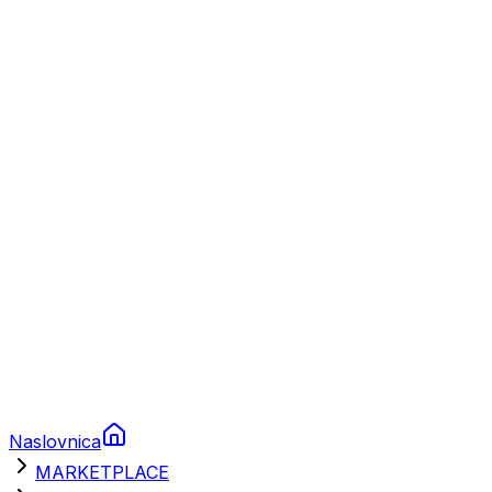
Plovila
Charter
Prikolice za plovila
Brodski rezervni dijelovi
Nautička oprema
Brodski motori
Turizam
Apartmani
Sobe
Kuće za odmor
Aranžmani
Naslovnica
MARKETPLACE