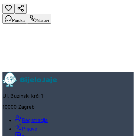
Poruka
Nazovi
Ul. Buzinski krči 1
10000 Zagreb
Registracija
Prijava