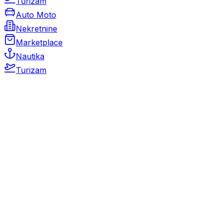
Turizam
Auto Moto
Nekretnine
Marketplace
Nautika
Turizam
Auto Moto
Rabljeni automobili
Novi automobili
Motocikli / motori
Gospodarska vozila
Rezervni dijelovi i oprema
Kamperi i kamp prikolice
Oldtimeri
Karambolirani automobili