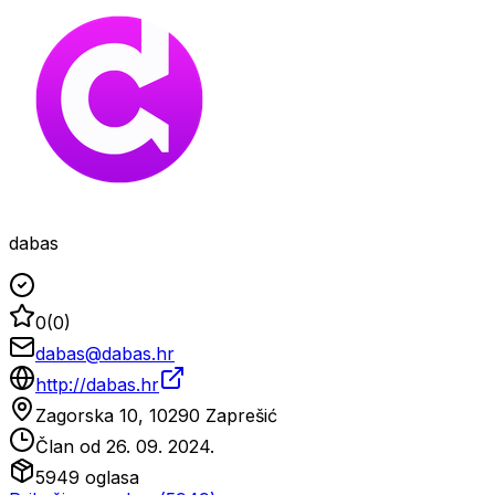
dabas
0
(
0
)
dabas@dabas.hr
http://dabas.hr
Zagorska 10, 10290 Zaprešić
Član od
26. 09. 2024.
5949
oglasa