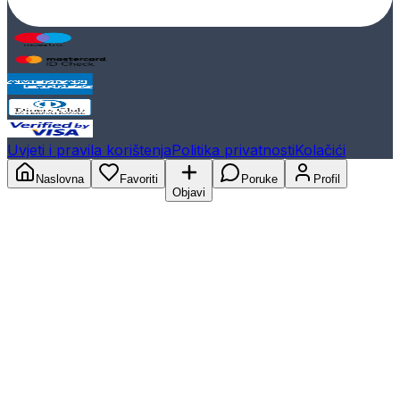
Uvjeti i pravila korištenja
Politika privatnosti
Kolačići
Naslovna
Favoriti
Poruke
Profil
Objavi