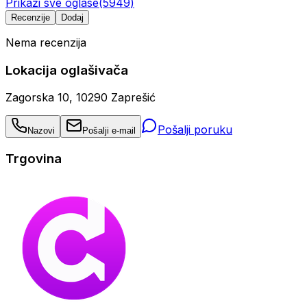
Prikaži sve oglase
(
5949
)
Recenzije
Dodaj
Nema recenzija
Lokacija oglašivača
Zagorska 10, 10290 Zaprešić
Pošalji poruku
Nazovi
Pošalji e-mail
Trgovina