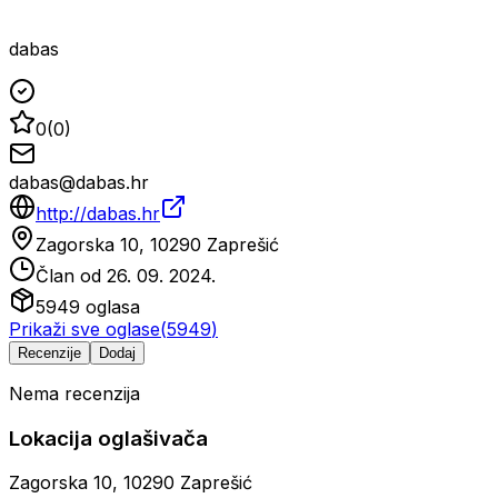
dabas
0
(
0
)
dabas@dabas.hr
http://dabas.hr
Zagorska 10, 10290 Zaprešić
Član od
26. 09. 2024.
5949
oglasa
Prikaži sve oglase
(
5949
)
Recenzije
Dodaj
Nema recenzija
Lokacija oglašivača
Zagorska 10, 10290 Zaprešić