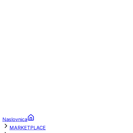
Plovila
Charter
Prikolice za plovila
Brodski rezervni dijelovi
Nautička oprema
Brodski motori
Turizam
Apartmani
Sobe
Kuće za odmor
Aranžmani
Naslovnica
MARKETPLACE