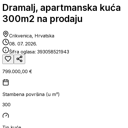
Dramalj, apartmanska kuća
300m2 na prodaju
Crikvenica, Hrvatska
08. 07. 2026.
Šifra oglasa:
393058521943
799.000,00 €
Stambena površina (u m²)
300
Tip kuće