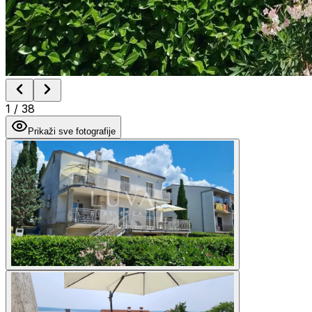
1
/
38
Prikaži sve fotografije