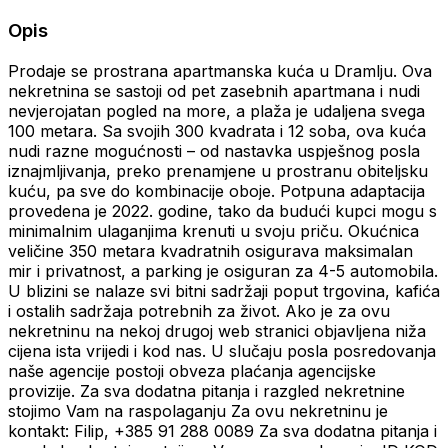
Opis
Prodaje se prostrana apartmanska kuća u Dramlju. Ova
nekretnina se sastoji od pet zasebnih apartmana i nudi
nevjerojatan pogled na more, a plaža je udaljena svega
100 metara. Sa svojih 300 kvadrata i 12 soba, ova kuća
nudi razne mogućnosti – od nastavka uspješnog posla
iznajmljivanja, preko prenamjene u prostranu obiteljsku
kuću, pa sve do kombinacije oboje. Potpuna adaptacija
provedena je 2022. godine, tako da budući kupci mogu s
minimalnim ulaganjima krenuti u svoju priču. Okućnica
veličine 350 metara kvadratnih osigurava maksimalan
mir i privatnost, a parking je osiguran za 4-5 automobila.
U blizini se nalaze svi bitni sadržaji poput trgovina, kafića
i ostalih sadržaja potrebnih za život. Ako je za ovu
nekretninu na nekoj drugoj web stranici objavljena niža
cijena ista vrijedi i kod nas. U slučaju posla posredovanja
naše agencije postoji obveza plaćanja agencijske
provizije. Za sva dodatna pitanja i razgled nekretnine
stojimo Vam na raspolaganju Za ovu nekretninu je
kontakt: Filip, +385 91 288 0089 Za sva dodatna pitanja i