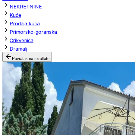
NEKRETNINE
Kuće
Prodaja kuća
Primorsko-goranska
Crikvenica
Dramalj
Povratak na rezultate