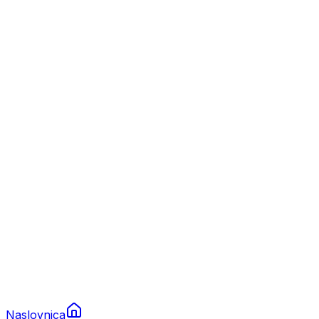
Nautika
Plovila
Charter
Prikolice za plovila
Brodski rezervni dijelovi
Nautička oprema
Brodski motori
Turizam
Apartmani
Sobe
Kuće za odmor
Aranžmani
Naslovnica