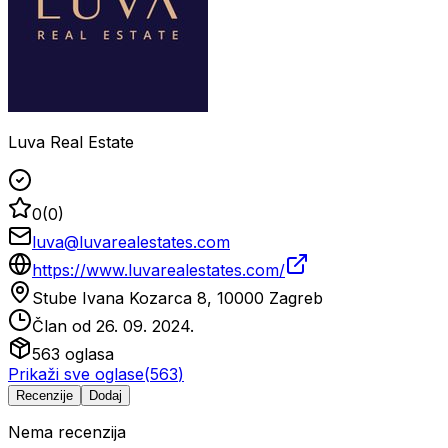
Luva Real Estate
0
(
0
)
luva@luvarealestates.com
https://www.luvarealestates.com/
Stube Ivana Kozarca 8, 10000 Zagreb
Član od
26. 09. 2024.
563
oglasa
Prikaži sve oglase
(
563
)
Recenzije
Dodaj
Nema recenzija