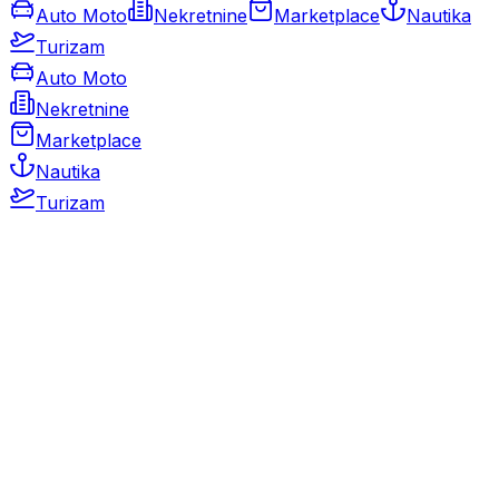
Auto Moto
Nekretnine
Marketplace
Nautika
Turizam
Auto Moto
Nekretnine
Marketplace
Nautika
Turizam
Auto Moto
Rabljeni automobili
Novi automobili
Motocikli / motori
Gospodarska vozila
Rezervni dijelovi i oprema
Kamperi i kamp prikolice