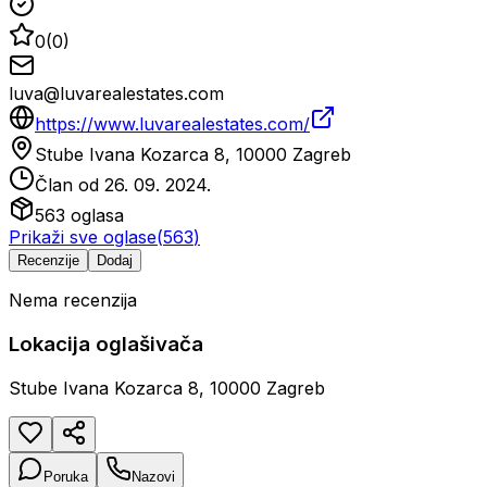
0
(
0
)
luva@luvarealestates.com
https://www.luvarealestates.com/
Stube Ivana Kozarca 8, 10000 Zagreb
Član od
26. 09. 2024.
563
oglasa
Prikaži sve oglase
(
563
)
Recenzije
Dodaj
Nema recenzija
Lokacija oglašivača
Stube Ivana Kozarca 8, 10000 Zagreb
Poruka
Nazovi