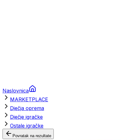
Brodski rezervni dijelovi
Nautička oprema
Brodski motori
Turizam
Apartmani
Sobe
Kuće za odmor
Aranžmani
Naslovnica
MARKETPLACE
Dječja oprema
Dječje igračke
Ostale igračke
Povratak na rezultate