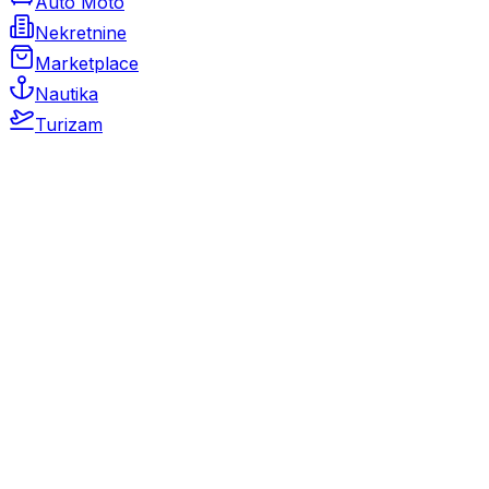
Auto Moto
Nekretnine
Marketplace
Nautika
Turizam
Auto Moto
Rabljeni automobili
Novi automobili
Motocikli / motori
Gospodarska vozila
Rezervni dijelovi i oprema
Kamperi i kamp prikolice
Oldtimeri
Karambolirani automobili