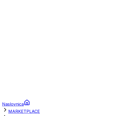
Plovila
Charter
Prikolice za plovila
Brodski rezervni dijelovi
Nautička oprema
Brodski motori
Turizam
Apartmani
Sobe
Kuće za odmor
Aranžmani
Naslovnica
MARKETPLACE