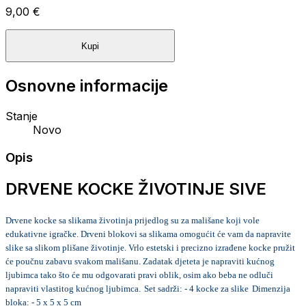
9,00 €
Kupi
Osnovne informacije
Stanje
Novo
Opis
DRVENE KOCKE ŽIVOTINJE SIVE
Drvene kocke sa slikama životinja prijedlog su za mališane koji vole
edukativne igračke.
Drveni blokovi sa slikama omogućit će vam da napravite
slike sa slikom plišane životinje.
Vrlo estetski i precizno izrađene kocke pružit
će poučnu zabavu svakom mališanu.
Zadatak djeteta je napraviti kućnog
ljubimca tako što će mu odgovarati pravi oblik, osim ako beba ne odluči
napraviti vlastitog kućnog ljubimca.
Set sadrži:
- 4 kocke za slike
Dimenzija
bloka:
- 5 x 5 x 5 cm