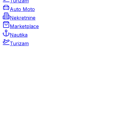
Turizam
Auto Moto
Nekretnine
Marketplace
Nautika
Turizam
Auto Moto
Rabljeni automobili
Novi automobili
Motocikli / motori
Gospodarska vozila
Rezervni dijelovi i oprema
Kamperi i kamp prikolice
Oldtimeri
Karambolirani automobili