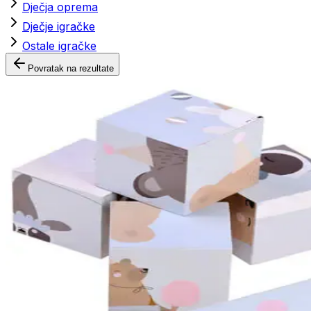
Dječja oprema
Dječje igračke
Ostale igračke
Povratak na rezultate