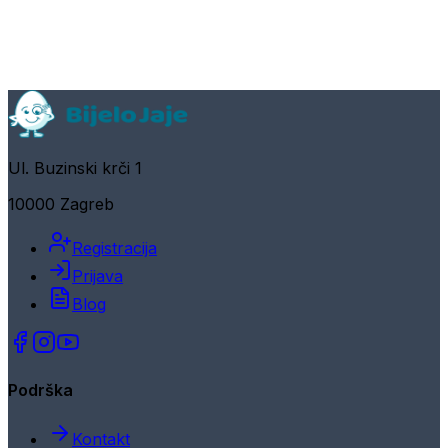
Ul. Buzinski krči 1
10000 Zagreb
Registracija
Prijava
Blog
Podrška
Kontakt