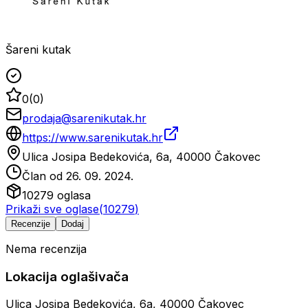
Šareni kutak
0
(
0
)
prodaja@sarenikutak.hr
https://www.sarenikutak.hr
Ulica Josipa Bedekovića, 6a, 40000 Čakovec
Član od
26. 09. 2024.
10279
oglasa
Prikaži sve oglase
(
10279
)
Recenzije
Dodaj
Nema recenzija
Lokacija oglašivača
Ulica Josipa Bedekovića, 6a, 40000 Čakovec