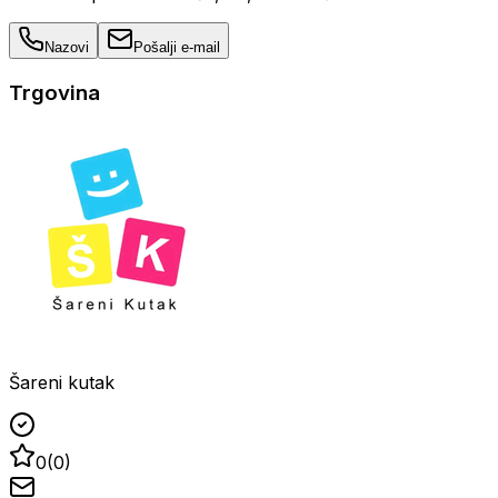
Nazovi
Pošalji e-mail
Trgovina
Šareni kutak
0
(
0
)