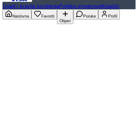
Uvjeti i pravila korištenja
Politika privatnosti
Kolačići
Naslovna
Favoriti
Poruke
Profil
Objavi