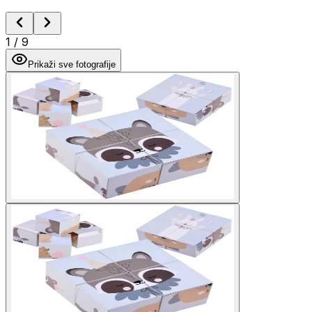
1
/
9
Prikaži sve fotografije