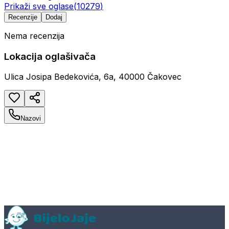
Prikaži sve oglase
(
10279
)
Recenzije
Dodaj
Nema recenzija
Lokacija oglašivača
Ulica Josipa Bedekovića, 6a, 40000 Čakovec
Nazovi