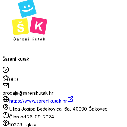
Šareni kutak
0
(
0
)
prodaja@sarenikutak.hr
https://www.sarenikutak.hr
Ulica Josipa Bedekovića, 6a, 40000 Čakovec
Član od
26. 09. 2024.
10279
oglasa