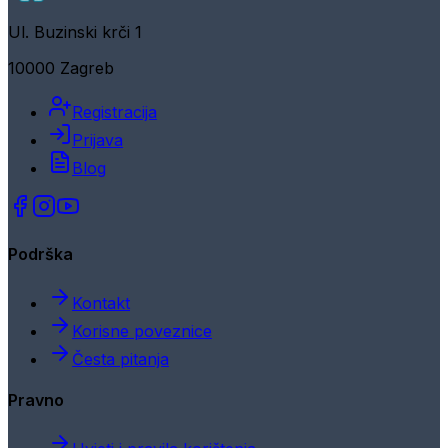
Ul. Buzinski krči 1
10000 Zagreb
Registracija
Prijava
Blog
Podrška
Kontakt
Korisne poveznice
Česta pitanja
Pravno