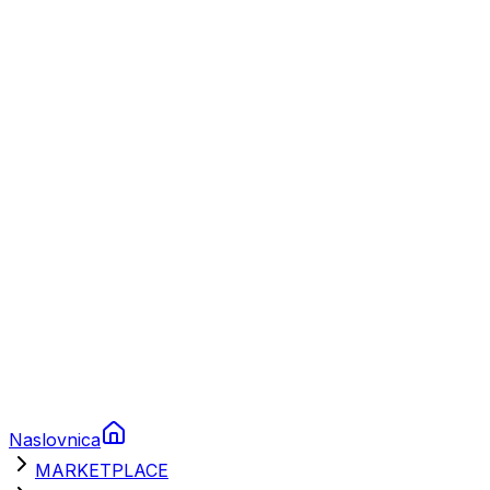
Plovila
Charter
Prikolice za plovila
Brodski rezervni dijelovi
Nautička oprema
Brodski motori
Turizam
Apartmani
Sobe
Kuće za odmor
Aranžmani
Naslovnica
MARKETPLACE