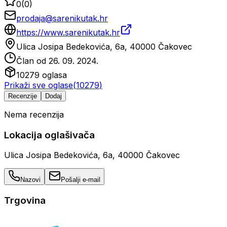
0
(
0
)
prodaja@sarenikutak.hr
https://www.sarenikutak.hr
Ulica Josipa Bedekovića, 6a, 40000 Čakovec
Član od
26. 09. 2024.
10279
oglasa
Prikaži sve oglase
(
10279
)
Recenzije
Dodaj
Nema recenzija
Lokacija oglašivača
Ulica Josipa Bedekovića, 6a, 40000 Čakovec
Nazovi
Pošalji e-mail
Trgovina