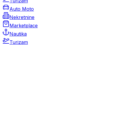
Turizam
Auto Moto
Nekretnine
Marketplace
Nautika
Turizam
Auto Moto
Rabljeni automobili
Novi automobili
Motocikli / motori
Gospodarska vozila
Rezervni dijelovi i oprema
Kamperi i kamp prikolice
Oldtimeri
Karambolirani automobili