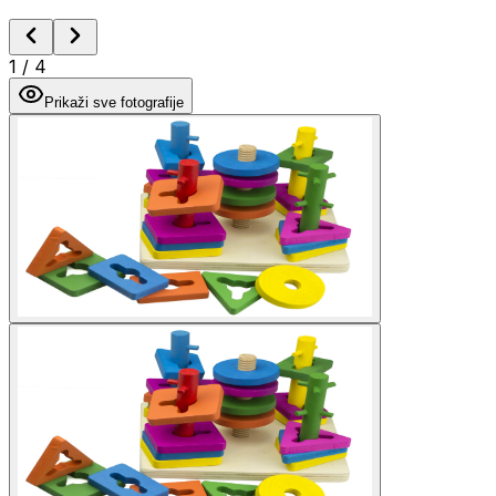
1
/
4
Prikaži sve fotografije