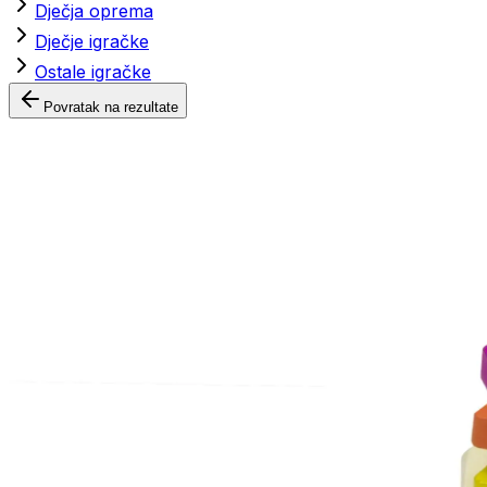
Dječja oprema
Dječje igračke
Ostale igračke
Povratak na rezultate