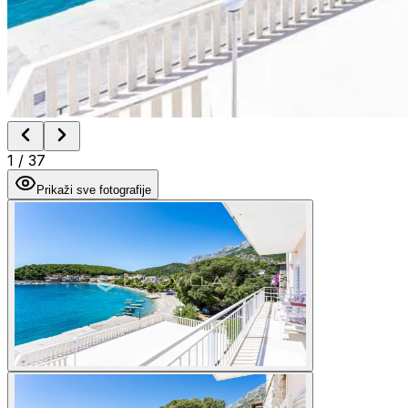
1
/
37
Prikaži sve fotografije