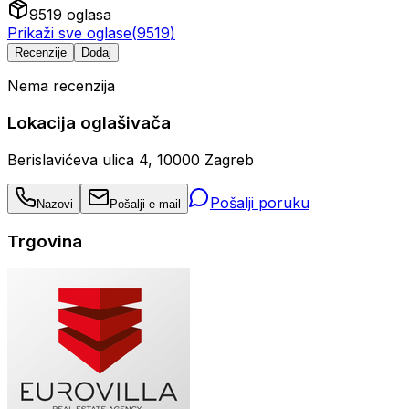
9519
oglasa
Prikaži sve oglase
(
9519
)
Recenzije
Dodaj
Nema recenzija
Lokacija oglašivača
Berislavićeva ulica 4, 10000 Zagreb
Pošalji poruku
Nazovi
Pošalji e-mail
Trgovina