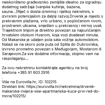
neiskorišteno građevisnko zemljište idealno za izgradnju
dodatnog sadržaja (vanjske kuhinje, bazena,
sauna…)Riječ o doista iznimnoj i rijetkoj nekretnini, s
izvrsnim potencijalom za daljnji razvoj.Drvenik je mjesto s
prekrasnim plažama, vrlo urbano, s popločanom rivom,
prostranim ulicama, smješten u prekrasnoj i mirnoj uvali.
Trajektnom linijom je direktno povezan sa najsunčanijim
hrvatskim otokom Hvarom, koja vozi dvadeset minuta.
Od Makarske je udaljen pola sata vožnje automobilom.
Nalazi se na skoro pola puta od Splita do Dubrovnika,
izvrsno prometno povezan s Međugorjem, Mostarom ili
Sarajevom.Za sve dodatne informacije, stojimo vam na
raspolaganju....
Za ovu nekretninu kontaktirajte agenticu na broj
telefona +385 91 603 2916
.
Više na Eurovilla.hr, ID: 102215
Direktan link: https://eurovilla.hr/nekretnina/drvenik-
makarska-rivijera-vise-apartmanska-kuca-prvi-red-do-
mora/102215/