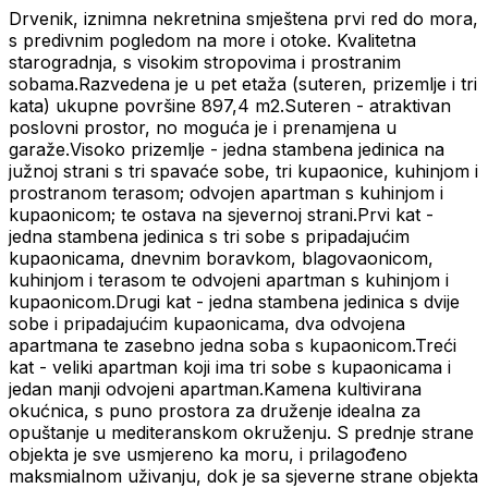
Drvenik, iznimna nekretnina smještena prvi red do mora,
s predivnim pogledom na more i otoke. Kvalitetna
starogradnja, s visokim stropovima i prostranim
sobama.Razvedena je u pet etaža (suteren, prizemlje i tri
kata) ukupne površine 897,4 m2.Suteren - atraktivan
poslovni prostor, no moguća je i prenamjena u
garaže.Visoko prizemlje - jedna stambena jedinica na
južnoj strani s tri spavaće sobe, tri kupaonice, kuhinjom i
prostranom terasom; odvojen apartman s kuhinjom i
kupaonicom; te ostava na sjevernoj strani.Prvi kat -
jedna stambena jedinica s tri sobe s pripadajućim
kupaonicama, dnevnim boravkom, blagovaonicom,
kuhinjom i terasom te odvojeni apartman s kuhinjom i
kupaonicom.Drugi kat - jedna stambena jedinica s dvije
sobe i pripadajućim kupaonicama, dva odvojena
apartmana te zasebno jedna soba s kupaonicom.Treći
kat - veliki apartman koji ima tri sobe s kupaonicama i
jedan manji odvojeni apartman.Kamena kultivirana
okućnica, s puno prostora za druženje idealna za
opuštanje u mediteranskom okruženju. S prednje strane
objekta je sve usmjereno ka moru, i prilagođeno
maksmialnom uživanju, dok je sa sjeverne strane objekta