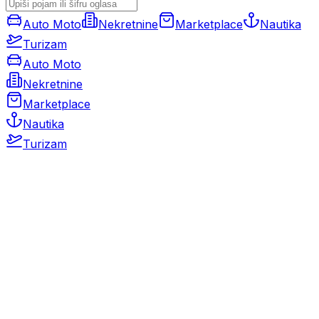
Auto Moto
Nekretnine
Marketplace
Nautika
Turizam
Auto Moto
Nekretnine
Marketplace
Nautika
Turizam
Auto Moto
Rabljeni automobili
Novi automobili
Motocikli / motori
Gospodarska vozila
Rezervni dijelovi i oprema
Kamperi i kamp prikolice