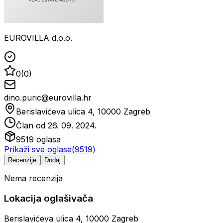
EUROVILLA d.o.o.
0
(
0
)
dino.puric@eurovilla.hr
Berislavićeva ulica 4, 10000 Zagreb
Član od
26. 09. 2024.
9519
oglasa
Prikaži sve oglase
(
9519
)
Recenzije
Dodaj
Nema recenzija
Lokacija oglašivača
Berislavićeva ulica 4, 10000 Zagreb