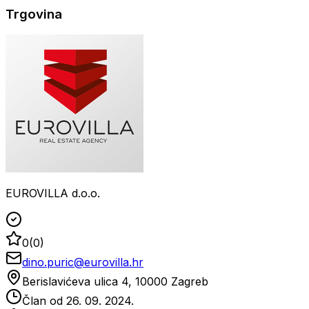
Trgovina
EUROVILLA d.o.o.
0
(
0
)
dino.puric@eurovilla.hr
Berislavićeva ulica 4, 10000 Zagreb
Član od
26. 09. 2024.