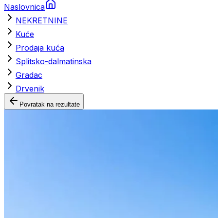
Naslovnica
NEKRETNINE
Kuće
Prodaja kuća
Splitsko-dalmatinska
Gradac
Drvenik
Povratak na rezultate