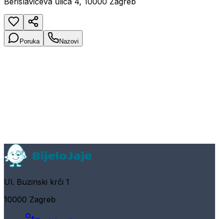
Berislavićeva ulica 4, 10000 Zagreb
Poruka
Nazovi
Ul. Buzinski krči 1
10000 Zagreb