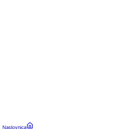
Nautika
Plovila
Charter
Prikolice za plovila
Brodski rezervni dijelovi
Nautička oprema
Brodski motori
Turizam
Apartmani
Sobe
Kuće za odmor
Aranžmani
Naslovnica