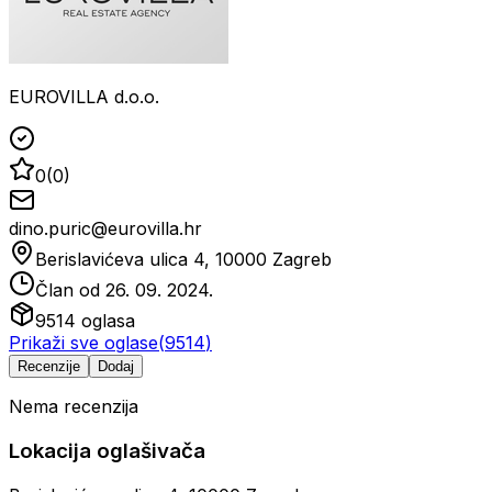
EUROVILLA d.o.o.
0
(
0
)
dino.puric@eurovilla.hr
Berislavićeva ulica 4, 10000 Zagreb
Član od
26. 09. 2024.
9514
oglasa
Prikaži sve oglase
(
9514
)
Recenzije
Dodaj
Nema recenzija
Lokacija oglašivača