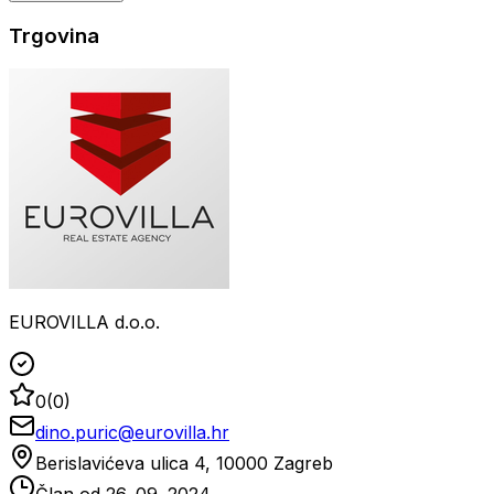
Trgovina
EUROVILLA d.o.o.
0
(
0
)
dino.puric@eurovilla.hr
Berislavićeva ulica 4, 10000 Zagreb