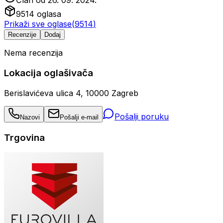
Član od
26. 09. 2024.
9514
oglasa
Prikaži sve oglase
(
9514
)
Recenzije
Dodaj
Nema recenzija
Lokacija oglašivača
Berislavićeva ulica 4, 10000 Zagreb
Pošalji poruku
Nazovi
Pošalji e-mail
Trgovina