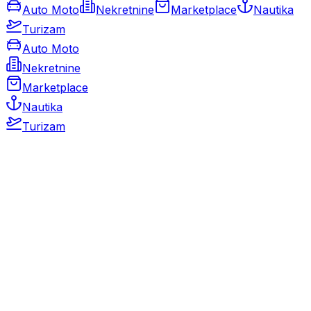
Auto Moto
Nekretnine
Marketplace
Nautika
Turizam
Auto Moto
Nekretnine
Marketplace
Nautika
Turizam
Auto Moto
Rabljeni automobili
Novi automobili
Motocikli / motori
Gospodarska vozila
Rezervni dijelovi i oprema
Kamperi i kamp prikolice