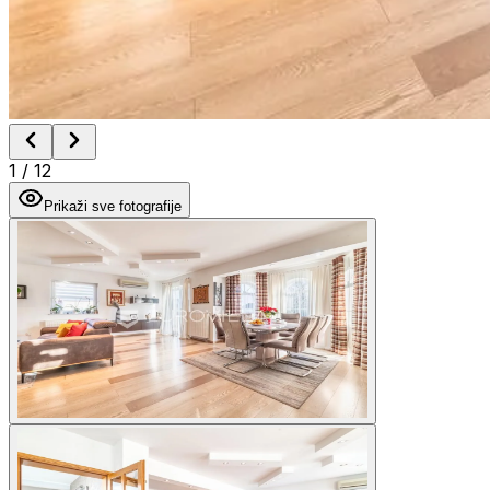
1
/
12
Prikaži sve fotografije