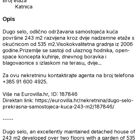
Broj etaža
Katnica
Opis
Dugo selo, odlično održavana samostojeća kuća
površine 243 m2 razvijena kroz dvije nadzemne etaže s
okućnicom od 535 m2.Visokokvalitetna gradnja iz 2006
godine.Prizemlje se sastoji od ulaznog hodnika, open-
space koncepta kuhinje, dnevnog boravka i
blagovaonice s izlaskom na terasu, dvije...
Za ovu nekretninu kontaktirajte agenta na broj telefona
+385 91 600 4925.
Više na Eurovilla.hr, ID: 187846
Direktan link: https://eurovilla.hr/nekretnina/dugo-selo-
prekrasna-samostojeca-kuca-243-m2/187846/
-----
Dugo selo, an excellently maintained detached house of
243 m2 developed over two floors with a garden of 535