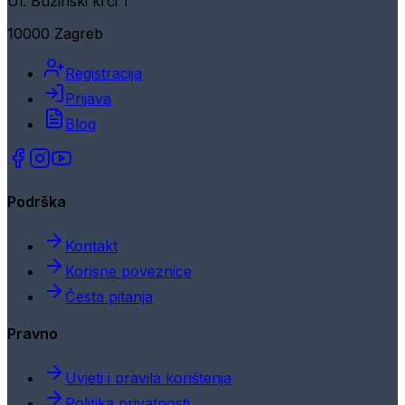
Ul. Buzinski krči 1
10000 Zagreb
Registracija
Prijava
Blog
Podrška
Kontakt
Korisne poveznice
Česta pitanja
Pravno
Uvjeti i pravila korištenja
Politika privatnosti