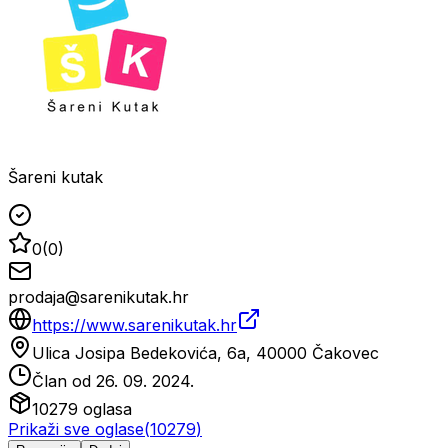
Šareni kutak
0
(
0
)
prodaja@sarenikutak.hr
https://www.sarenikutak.hr
Ulica Josipa Bedekovića, 6a, 40000 Čakovec
Član od
26. 09. 2024.
10279
oglasa
Prikaži sve oglase
(
10279
)