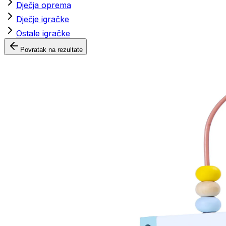
Dječja oprema
Dječje igračke
Ostale igračke
Povratak na rezultate