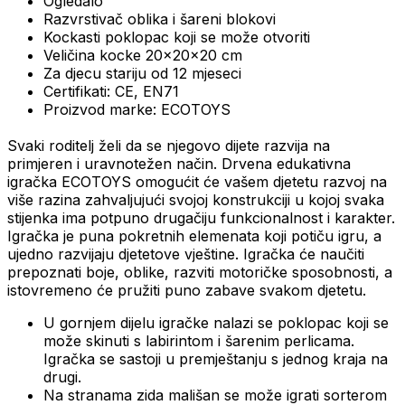
Ogledalo
Razvrstivač oblika i šareni blokovi
Kockasti poklopac koji se može otvoriti
Veličina kocke 20x20x20 cm
Za djecu stariju od 12 mjeseci
Certifikati: CE, EN71
Proizvod marke: ECOTOYS
Svaki roditelj želi da se njegovo dijete razvija na
primjeren i uravnotežen način.
Drvena edukativna
igračka ECOTOYS omogućit će vašem djetetu razvoj na
više razina zahvaljujući svojoj konstrukciji u kojoj svaka
stijenka ima potpuno drugačiju funkcionalnost i karakter.
Igračka je puna pokretnih elemenata koji potiču igru, a
ujedno razvijaju djetetove vještine.
Igračka će naučiti
prepoznati boje, oblike, razviti motoričke sposobnosti, a
istovremeno će pružiti puno zabave svakom djetetu.
U gornjem dijelu igračke nalazi se poklopac koji se
može skinuti s labirintom i šarenim perlicama.
Igračka se sastoji u premještanju s jednog kraja na
drugi.
Na stranama zida mališan se može igrati sorterom