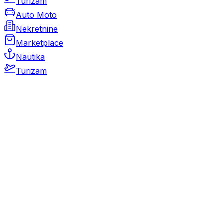
Turizam
Auto Moto
Nekretnine
Marketplace
Nautika
Turizam
Auto Moto
Rabljeni automobili
Novi automobili
Motocikli / motori
Gospodarska vozila
Rezervni dijelovi i oprema
Kamperi i kamp prikolice
Oldtimeri
Karambolirani automobili