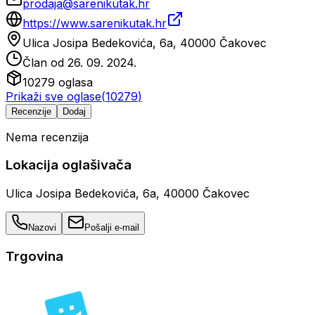
prodaja@sarenikutak.hr
https://www.sarenikutak.hr
Ulica Josipa Bedekovića, 6a, 40000 Čakovec
Član od
26. 09. 2024.
10279
oglasa
Prikaži sve oglase
(
10279
)
Recenzije
Dodaj
Nema recenzija
Lokacija oglašivača
Ulica Josipa Bedekovića, 6a, 40000 Čakovec
Nazovi
Pošalji e-mail
Trgovina