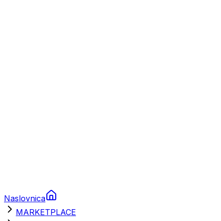
Plovila
Charter
Prikolice za plovila
Brodski rezervni dijelovi
Nautička oprema
Brodski motori
Turizam
Apartmani
Sobe
Kuće za odmor
Aranžmani
Naslovnica
MARKETPLACE