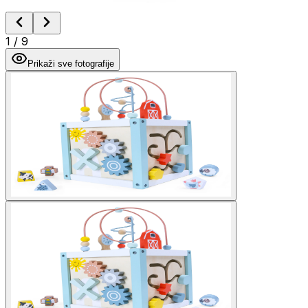
1
/
9
Prikaži sve fotografije