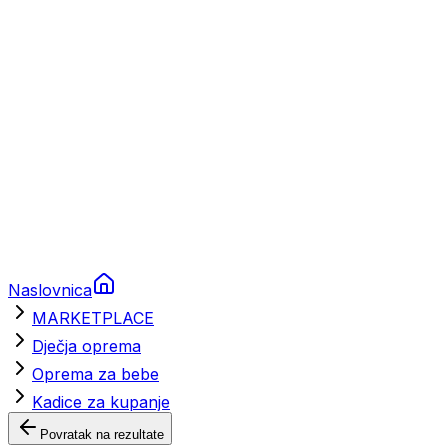
Brodski rezervni dijelovi
Nautička oprema
Brodski motori
Turizam
Apartmani
Sobe
Kuće za odmor
Aranžmani
Naslovnica
MARKETPLACE
Dječja oprema
Oprema za bebe
Kadice za kupanje
Povratak na rezultate