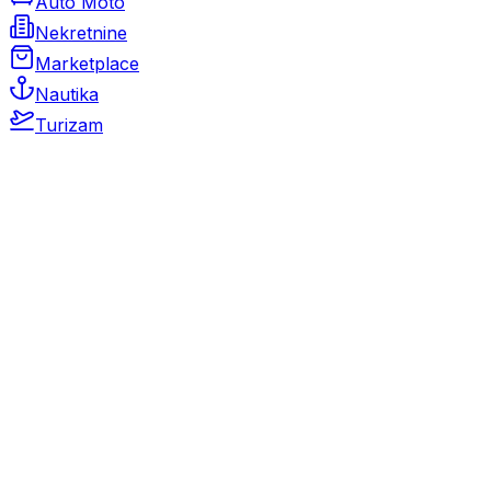
Auto Moto
Nekretnine
Marketplace
Nautika
Turizam
Auto Moto
Rabljeni automobili
Novi automobili
Motocikli / motori
Gospodarska vozila
Rezervni dijelovi i oprema
Kamperi i kamp prikolice
Oldtimeri
Karambolirani automobili