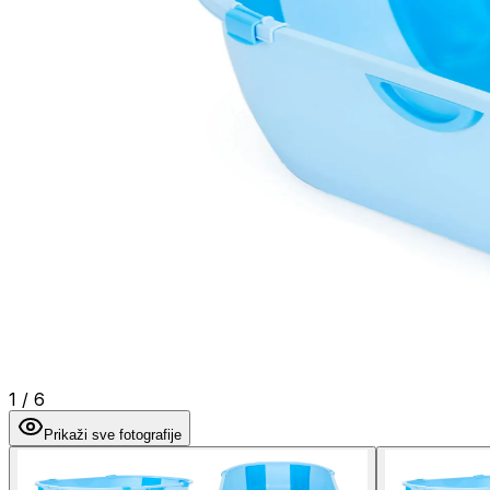
1
/
6
Prikaži sve fotografije