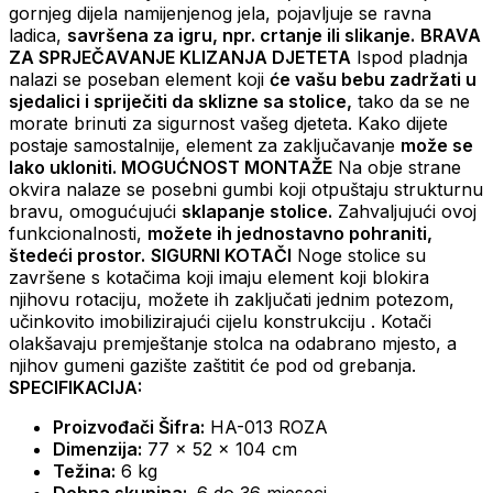
gornjeg dijela namijenjenog jela, pojavljuje se ravna
ladica,
savršena za igru, npr. crtanje ili slikanje.
BRAVA
ZA SPRJEČAVANJE KLIZANJA DJETETA
Ispod pladnja
nalazi se poseban element koji
će vašu bebu zadržati u
sjedalici i spriječiti da sklizne sa stolice,
tako da se ne
morate brinuti za sigurnost vašeg djeteta. Kako dijete
postaje samostalnije, element za zaključavanje
može se
lako ukloniti.
MOGUĆNOST MONTAŽE
Na obje strane
okvira nalaze se posebni gumbi koji otpuštaju strukturnu
bravu, omogućujući
sklapanje stolice.
Zahvaljujući ovoj
funkcionalnosti,
možete ih jednostavno pohraniti,
štedeći prostor.
SIGURNI KOTAČI
Noge stolice su
završene s kotačima koji imaju element koji blokira
njihovu rotaciju, možete ih zaključati jednim potezom,
učinkovito imobilizirajući cijelu konstrukciju . Kotači
olakšavaju premještanje stolca na odabrano mjesto, a
njihov gumeni gazište zaštitit će pod od grebanja.
SPECIFIKACIJA:
Proizvođači Šifra:
HA-013 ROZA
Dimenzija:
77 x 52 x 104 cm
Težina:
6 kg
Dobna skupina:
6 do 36 mjeseci