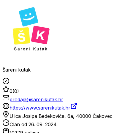
Šareni kutak
0
(
0
)
prodaja@sarenikutak.hr
https://www.sarenikutak.hr
Ulica Josipa Bedekovića, 6a, 40000 Čakovec
Član od
26. 09. 2024.
10279
oglasa