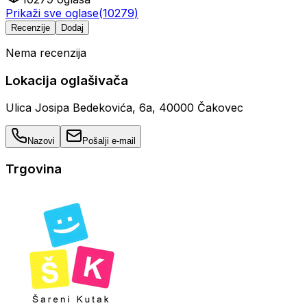
Prikaži sve oglase
(
10279
)
Recenzije
Dodaj
Nema recenzija
Lokacija oglašivača
Ulica Josipa Bedekovića, 6a, 40000 Čakovec
Nazovi
Pošalji e-mail
Trgovina