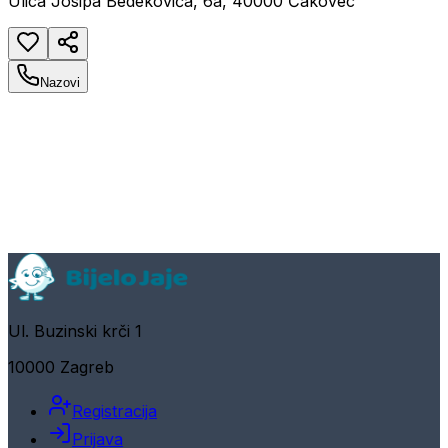
Ulica Josipa Bedekovića, 6a, 40000 Čakovec
Nazovi
Ul. Buzinski krči 1
10000 Zagreb
Registracija
Prijava