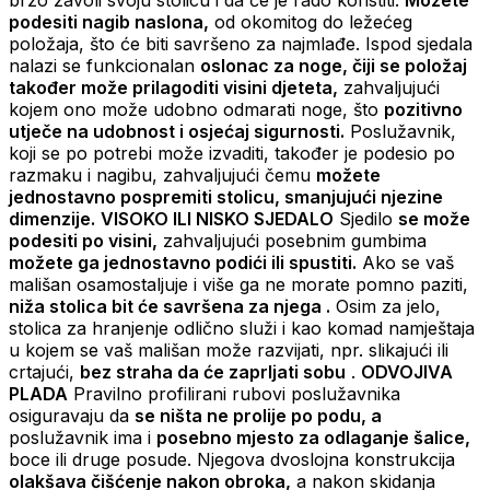
podesiti nagib naslona,
​​od okomitog do ležećeg
položaja, što će biti savršeno za najmlađe. Ispod sjedala
nalazi se funkcionalan
oslonac za noge, čiji se položaj
također može prilagoditi visini djeteta,
zahvaljujući
kojem ono može udobno odmarati noge, što
pozitivno
utječe na udobnost i osjećaj sigurnosti.
Poslužavnik,
koji se po potrebi može izvaditi, također je podesio po
razmaku i nagibu, zahvaljujući čemu
možete
jednostavno pospremiti stolicu, smanjujući njezine
dimenzije.
VISOKO ILI NISKO SJEDALO
Sjedilo
se može
podesiti po visini,
zahvaljujući posebnim gumbima
možete ga jednostavno podići ili spustiti.
Ako se vaš
mališan osamostaljuje i više ga ne morate pomno paziti,
niža stolica bit će savršena za njega .
Osim za jelo,
stolica za hranjenje odlično služi i kao komad namještaja
u kojem se vaš mališan može razvijati, npr. slikajući ili
crtajući,
bez straha da će zaprljati sobu
.
ODVOJIVA
PLADA
Pravilno profilirani rubovi poslužavnika
osiguravaju da
se ništa ne prolije po podu, a
poslužavnik ima i
posebno mjesto za odlaganje šalice,
boce ili druge posude. Njegova dvoslojna konstrukcija
olakšava čišćenje nakon obroka,
a nakon skidanja