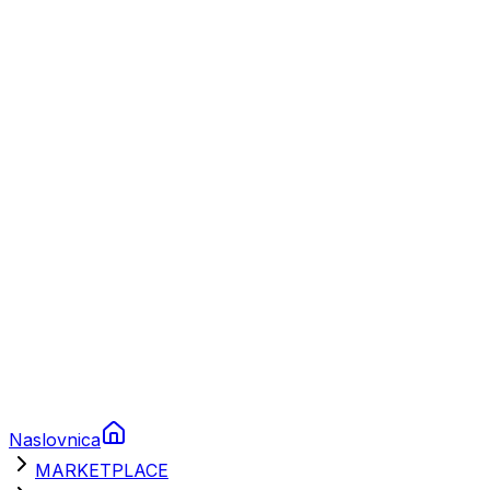
Plovila
Charter
Prikolice za plovila
Brodski rezervni dijelovi
Nautička oprema
Brodski motori
Turizam
Apartmani
Sobe
Kuće za odmor
Aranžmani
Naslovnica
MARKETPLACE