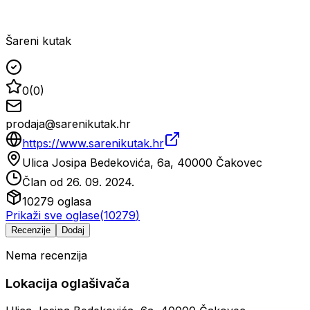
Šareni kutak
0
(
0
)
prodaja@sarenikutak.hr
https://www.sarenikutak.hr
Ulica Josipa Bedekovića, 6a, 40000 Čakovec
Član od
26. 09. 2024.
10279
oglasa
Prikaži sve oglase
(
10279
)
Recenzije
Dodaj
Nema recenzija
Lokacija oglašivača