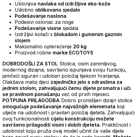
Uklonjiva
navlaka od izdržljive eko-kože
Udobno
oblikovano sjedalo
Podešavanje naslona
Podesivi oslonac za noge
Podešavanje visine
sjedala
Izdržljivi kotači s
blokadom i gumenim gaznim
slojem
Maksimalno opterećenje
20 kg
Proizvod robne
marke ECOTOYS
DOBRODOŠLI ZA STOL
Stolica, osim zanimljivog,
modernog dizajna, savršeno ispunjava svoju funkciju,
jamčeći siguran i udoban položaj tijekom hranjenja.
Olakšava maloj djeci
zajedničko jelo s odraslima za
jednim stolom, zahvaljujući čemu dijete promatra i uči
se pravilnom ponašanju
već od prvih mjeseci.
POTPUNA PRILAGODBA
Dobro promišljen dizajn stolice
omogućuje podešavanje najvažnijih elemenata
koji
utječe na udobnost i pravilan položaj djeteta. Zahvaljujući
ovoj funkcionalnosti
cijelu konstrukciju možete
savršeno prilagoditi visini i dobiti djeteta.
Praktičnost i
udobnost koju pruža ovaj model učinit će vaše dijete
brzo zavoli svoju stolicu i da će je rado koristiti.
Možete