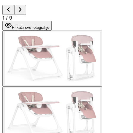
1
/
9
Prikaži sve fotografije