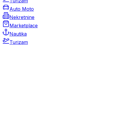
Turizam
Auto Moto
Nekretnine
Marketplace
Nautika
Turizam
Auto Moto
Rabljeni automobili
Novi automobili
Motocikli / motori
Gospodarska vozila
Rezervni dijelovi i oprema
Kamperi i kamp prikolice
Oldtimeri
Karambolirani automobili