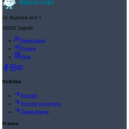
Ul. Buzinski krči 1
10000 Zagreb
Registracija
Prijava
Blog
Podrška
Kontakt
Korisne poveznice
Česta pitanja
Pravno