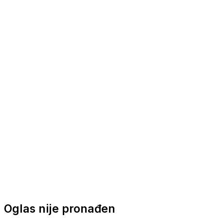
Nautička oprema
Brodski motori
Turizam
Apartmani
Sobe
Kuće za odmor
Aranžmani
Oglas nije pronađen