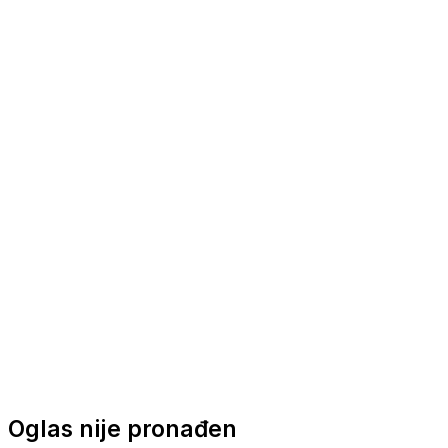
Nautička oprema
Brodski motori
Turizam
Apartmani
Sobe
Kuće za odmor
Aranžmani
Oglas nije pronađen