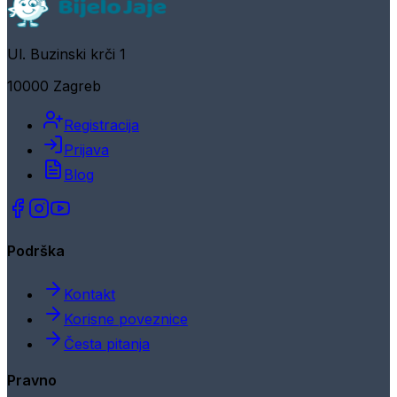
Ul. Buzinski krči 1
10000 Zagreb
Registracija
Prijava
Blog
Podrška
Kontakt
Korisne poveznice
Česta pitanja
Pravno