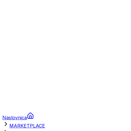
Plovila
Charter
Prikolice za plovila
Brodski rezervni dijelovi
Nautička oprema
Brodski motori
Turizam
Apartmani
Sobe
Kuće za odmor
Aranžmani
Naslovnica
MARKETPLACE