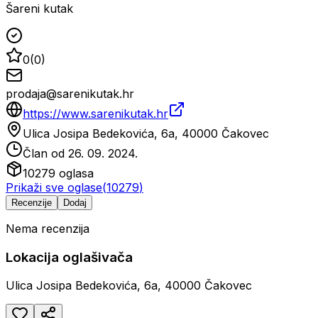
Šareni kutak
0
(
0
)
prodaja@sarenikutak.hr
https://www.sarenikutak.hr
Ulica Josipa Bedekovića, 6a, 40000 Čakovec
Član od
26. 09. 2024.
10279
oglasa
Prikaži sve oglase
(
10279
)
Recenzije
Dodaj
Nema recenzija
Lokacija oglašivača
Ulica Josipa Bedekovića, 6a, 40000 Čakovec