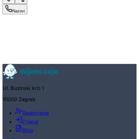
Nazovi
Ul. Buzinski krči 1
10000 Zagreb
Registracija
Prijava
Blog