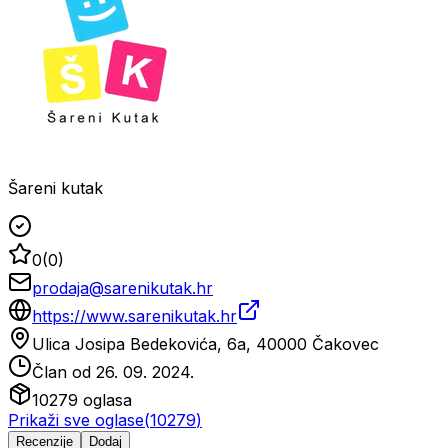
Šareni kutak
0
(
0
)
prodaja@sarenikutak.hr
https://www.sarenikutak.hr
Ulica Josipa Bedekovića, 6a, 40000 Čakovec
Član od
26. 09. 2024.
10279
oglasa
Prikaži sve oglase
(
10279
)
Recenzije
Dodaj