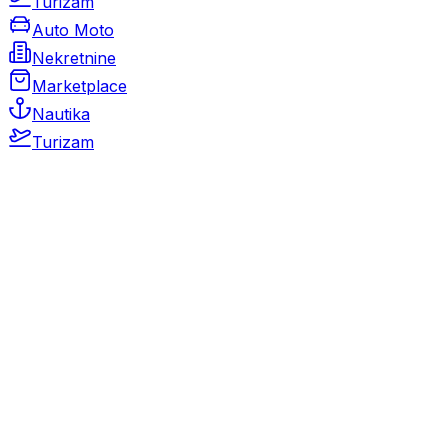
Turizam
Auto Moto
Nekretnine
Marketplace
Nautika
Turizam
Auto Moto
Rabljeni automobili
Novi automobili
Motocikli / motori
Gospodarska vozila
Rezervni dijelovi i oprema
Kamperi i kamp prikolice
Oldtimeri
Karambolirani automobili