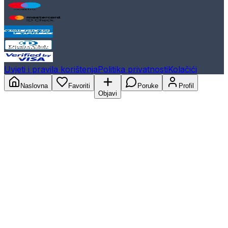
Uvjeti i pravila korištenja
Politika privatnosti
Kolačići
Naslovna
Favoriti
Poruke
Profil
Objavi