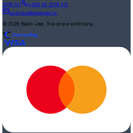
2018 511
+385 95 2018 512
podrska@bijelojaje.hr
© 2026 Bijelo Jaje. Sva prava pridržana.