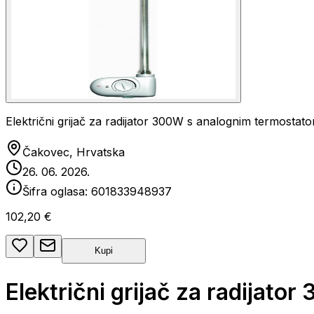
Električni grijač za radijator 300W s analognim termostato
Čakovec, Hrvatska
26. 06. 2026.
Šifra oglasa:
601833948937
102,20 €
Kupi
Električni grijač za radijat