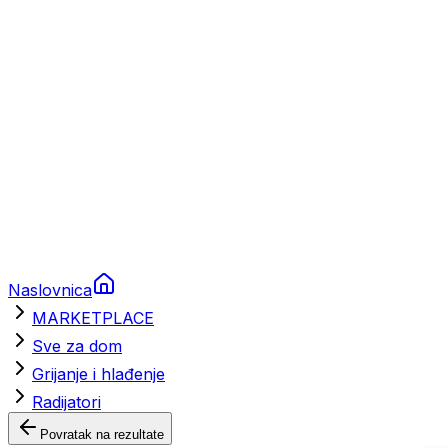
Brodski rezervni dijelovi
Nautička oprema
Brodski motori
Turizam
Apartmani
Sobe
Kuće za odmor
Aranžmani
Naslovnica
MARKETPLACE
Sve za dom
Grijanje i hlađenje
Radijatori
Povratak na rezultate