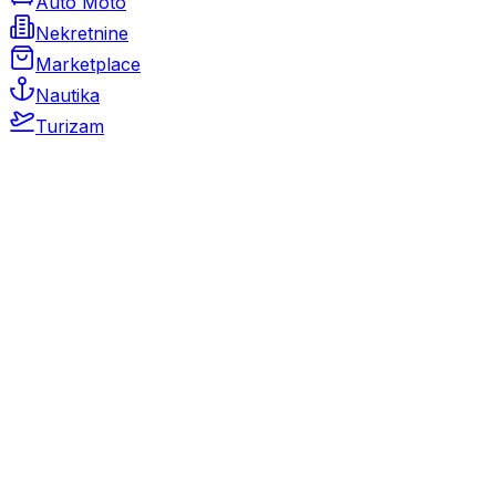
Auto Moto
Nekretnine
Marketplace
Nautika
Turizam
Auto Moto
Rabljeni automobili
Novi automobili
Motocikli / motori
Gospodarska vozila
Rezervni dijelovi i oprema
Kamperi i kamp prikolice
Oldtimeri
Karambolirani automobili