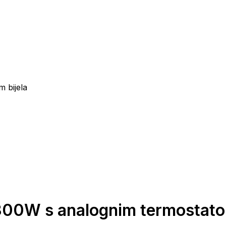
m bijela
or 300W s analognim termostato