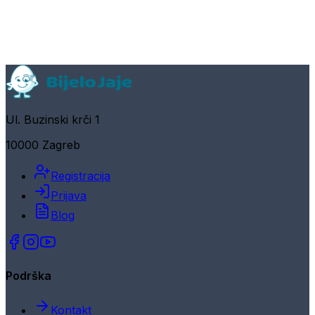
Ul. Buzinski krči 1
10000 Zagreb
Registracija
Prijava
Blog
Podrška
Kontakt