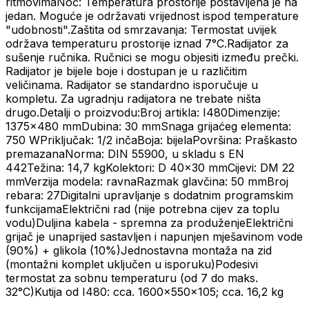
ritmovimaNoć: Temperatura prostorije postavljena je na
jedan. Moguće je održavati vrijednost ispod temperature
"udobnosti".Zaštita od smrzavanja: Termostat uvijek
održava temperaturu prostorije iznad 7°C.Radijator za
sušenje ručnika. Ručnici se mogu objesiti između prečki.
Radijator je bijele boje i dostupan je u različitim
veličinama. Radijator se standardno isporučuje u
kompletu. Za ugradnju radijatora ne trebate ništa
drugo.Detalji o proizvodu:Broj artikla: I480Dimenzije:
1375x480 mmDubina: 30 mmSnaga grijaćeg elementa:
750 WPriključak: 1/2 inčaBoja: bijelaPovršina: Praškasto
premazanaNorma: DIN 55900, u skladu s EN
442Težina: 14,7 kgKolektori: D 40x30 mmCijevi: DM 22
mmVerzija modela: ravnaRazmak glavčina: 50 mmBroj
rebara: 27Digitalni upravljanje s dodatnim programskim
funkcijamaElektrični rad (nije potrebna cijev za toplu
vodu)Duljina kabela - spremna za produženjeElektrični
grijač je unaprijed sastavljen i napunjen mješavinom vode
(90%) + glikola (10%)Jednostavna montaža na zid
(montažni komplet uključen u isporuku)Podesivi
termostat za sobnu temperaturu (od 7 do maks.
32°C)Kutija od I480: cca. 1600x550x105; cca. 16,2 kg