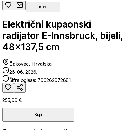
Kupi
Električni kupaonski
radijator E-Innsbruck, bijeli,
48x137,5 cm
Čakovec, Hrvatska
26. 06. 2026.
Šifra oglasa:
796262972881
255,99 €
Kupi