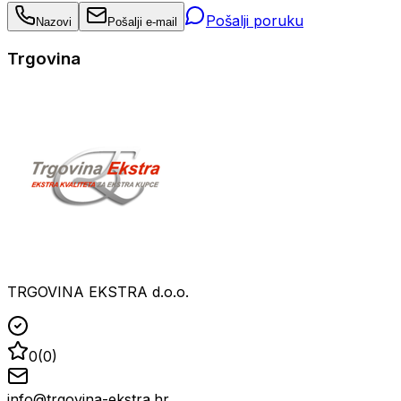
Pošalji poruku
Nazovi
Pošalji e-mail
Trgovina
TRGOVINA EKSTRA d.o.o.
0
(
0
)
info@trgovina-ekstra.hr