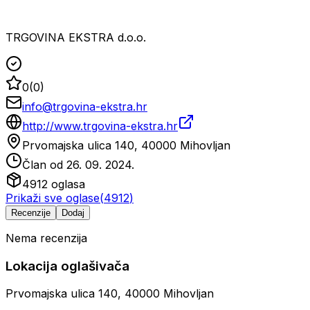
TRGOVINA EKSTRA d.o.o.
0
(
0
)
info@trgovina-ekstra.hr
http://www.trgovina-ekstra.hr
Prvomajska ulica 140, 40000 Mihovljan
Član od
26. 09. 2024.
4912
oglasa
Prikaži sve oglase
(
4912
)
Recenzije
Dodaj
Nema recenzija
Lokacija oglašivača
Prvomajska ulica 140, 40000 Mihovljan