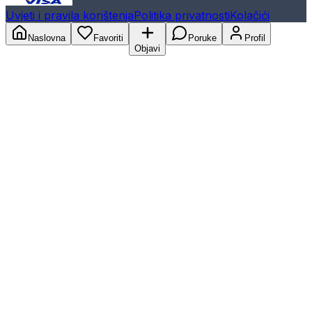
Uvjeti i pravila korištenja
Politika privatnosti
Kolačići
Naslovna
Favoriti
Poruke
Profil
Objavi