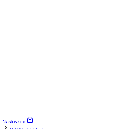
Nautika
Plovila
Charter
Prikolice za plovila
Brodski rezervni dijelovi
Nautička oprema
Brodski motori
Turizam
Apartmani
Sobe
Kuće za odmor
Aranžmani
Naslovnica