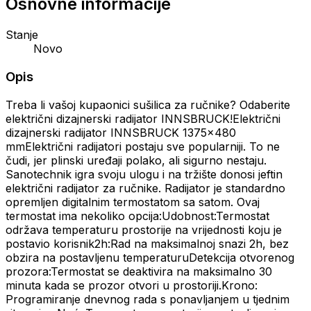
Osnovne informacije
Stanje
Novo
Opis
Treba li vašoj kupaonici sušilica za ručnike? Odaberite
električni dizajnerski radijator INNSBRUCK!Električni
dizajnerski radijator INNSBRUCK 1375x480
mmElektrični radijatori postaju sve popularniji. To ne
čudi, jer plinski uređaji polako, ali sigurno nestaju.
Sanotechnik igra svoju ulogu i na tržište donosi jeftin
električni radijator za ručnike. Radijator je standardno
opremljen digitalnim termostatom sa satom. Ovaj
termostat ima nekoliko opcija:Udobnost:Termostat
održava temperaturu prostorije na vrijednosti koju je
postavio korisnik2h:Rad na maksimalnoj snazi 2h, bez
obzira na postavljenu temperaturuDetekcija otvorenog
prozora:Termostat se deaktivira na maksimalno 30
minuta kada se prozor otvori u prostoriji.Krono:
Programiranje dnevnog rada s ponavljanjem u tjednim