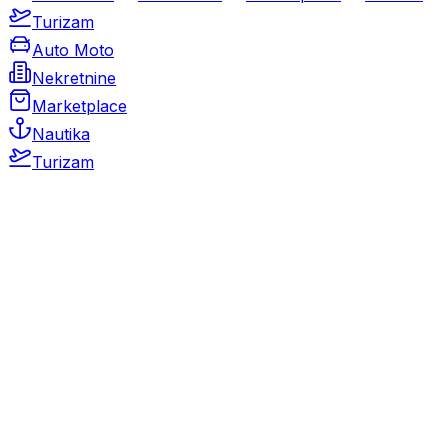
Turizam
Auto Moto
Nekretnine
Marketplace
Nautika
Turizam
Auto Moto
Rabljeni automobili
Novi automobili
Motocikli / motori
Gospodarska vozila
Rezervni dijelovi i oprema
Kamperi i kamp prikolice
Oldtimeri