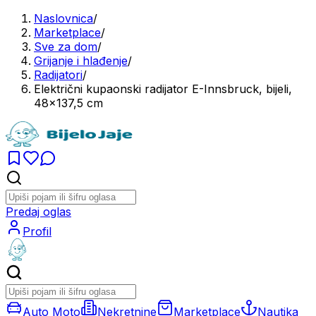
Naslovnica
/
Marketplace
/
Sve za dom
/
Grijanje i hlađenje
/
Radijatori
/
Električni kupaonski radijator E-Innsbruck, bijeli,
48x137,5 cm
Predaj oglas
Profil
Auto Moto
Nekretnine
Marketplace
Nautika