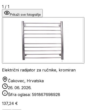
1
/
1
Prikaži sve fotografije
Električni radijator za ručnike, kromiran
Čakovec, Hrvatska
26. 06. 2026.
Šifra oglasa:
591867698928
137,24 €