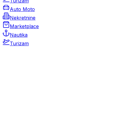
Turizam
Auto Moto
Nekretnine
Marketplace
Nautika
Turizam
Auto Moto
Rabljeni automobili
Novi automobili
Motocikli / motori
Gospodarska vozila
Rezervni dijelovi i oprema
Kamperi i kamp prikolice
Oldtimeri
Karambolirani automobili