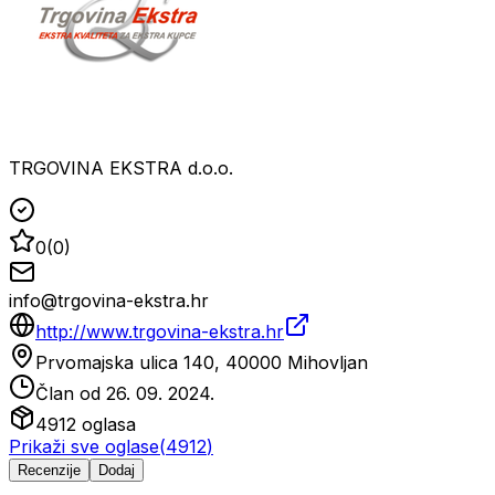
TRGOVINA EKSTRA d.o.o.
0
(
0
)
info@trgovina-ekstra.hr
http://www.trgovina-ekstra.hr
Prvomajska ulica 140, 40000 Mihovljan
Član od
26. 09. 2024.
4912
oglasa
Prikaži sve oglase
(
4912
)
Recenzije
Dodaj