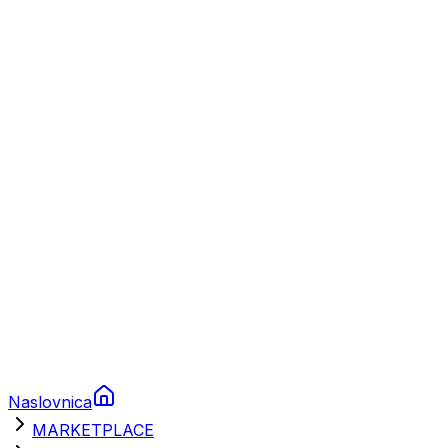
Plovila
Charter
Prikolice za plovila
Brodski rezervni dijelovi
Nautička oprema
Brodski motori
Turizam
Apartmani
Sobe
Kuće za odmor
Aranžmani
Naslovnica
MARKETPLACE