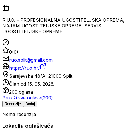
R.U.O. – PROFESIONALNA UGOSTITELJSKA OPREMA,
NAJAM UGOSTITELJSKE OPREME, SERVIS
UGOSTITELJSKE OPREME
0
(
0
)
ruo.split@gmail.com
https://ruo.hr/
Sarajevska 48/A, 21000 Split
Član od
15. 05. 2026.
200
oglasa
Prikaži sve oglase
(
200
)
Recenzije
Dodaj
Nema recenzija
Lokacija oglašivača