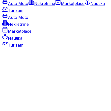
Auto Moto
Nekretnine
Marketplace
Nautika
Turizam
Auto Moto
Nekretnine
Marketplace
Nautika
Turizam
Auto Moto
Rabljeni automobili
Novi automobili
Motocikli / motori
Gospodarska vozila
Rezervni dijelovi i oprema
Kamperi i kamp prikolice