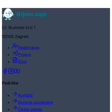
Ul. Buzinski krči 1
10000 Zagreb
Registracija
Prijava
Blog
Podrška
Kontakt
Korisne poveznice
Česta pitanja