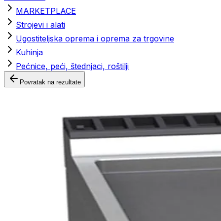
MARKETPLACE
Strojevi i alati
Ugostiteljska oprema i oprema za trgovine
Kuhinja
Pećnice, peći, štednjaci, roštilji
Povratak na rezultate