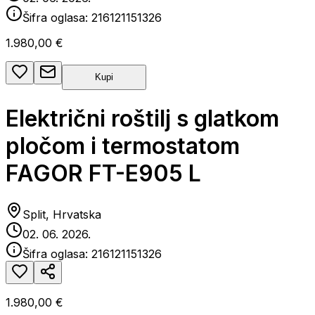
Šifra oglasa:
216121151326
1.980,00 €
Kupi
Električni roštilj s glatkom
pločom i termostatom
FAGOR FT-E905 L
Split, Hrvatska
02. 06. 2026.
Šifra oglasa:
216121151326
1.980,00 €