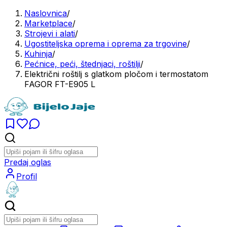
Naslovnica
/
Marketplace
/
Strojevi i alati
/
Ugostiteljska oprema i oprema za trgovine
/
Kuhinja
/
Pećnice, peći, štednjaci, roštilji
/
Električni roštilj s glatkom pločom i termostatom
FAGOR FT-E905 L
Predaj oglas
Profil