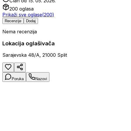
Član od
15. 05. 2026.
200
oglasa
Prikaži sve oglase
(
200
)
Recenzije
Dodaj
Nema recenzija
Lokacija oglašivača
Sarajevska 48/A, 21000 Split
Poruka
Nazovi