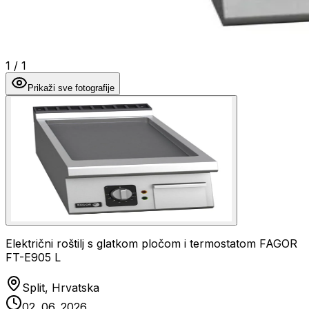
1
/
1
Prikaži sve fotografije
Električni roštilj s glatkom pločom i termostatom FAGOR
FT-E905 L
Split, Hrvatska
02. 06. 2026.