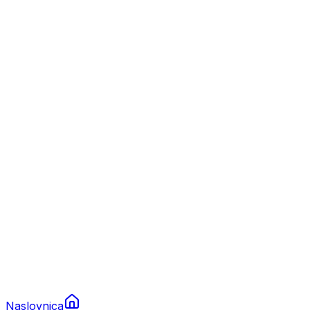
Nautika
Plovila
Charter
Prikolice za plovila
Brodski rezervni dijelovi
Nautička oprema
Brodski motori
Turizam
Apartmani
Sobe
Kuće za odmor
Aranžmani
Naslovnica