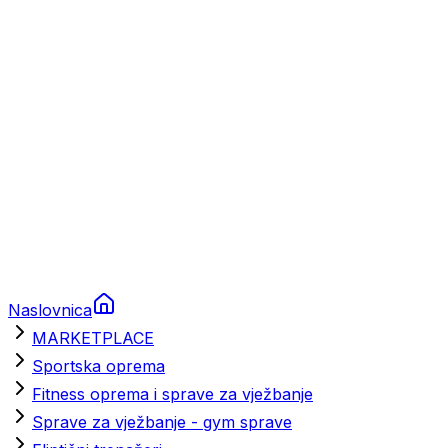
Brodski rezervni dijelovi
Nautička oprema
Brodski motori
Turizam
Apartmani
Sobe
Kuće za odmor
Aranžmani
Naslovnica
MARKETPLACE
Sportska oprema
Fitness oprema i sprave za vježbanje
Sprave za vježbanje - gym sprave