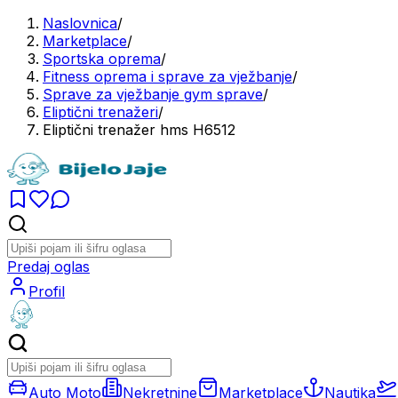
Naslovnica
/
Marketplace
/
Sportska oprema
/
Fitness oprema i sprave za vježbanje
/
Sprave za vježbanje gym sprave
/
Eliptični trenažeri
/
Eliptični trenažer hms H6512
Predaj oglas
Profil
Auto Moto
Nekretnine
Marketplace
Nautika