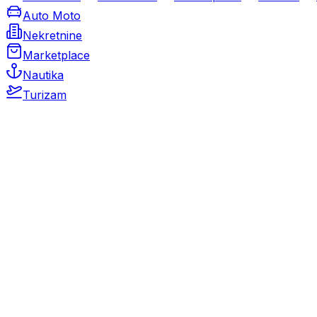
Auto Moto
Nekretnine
Marketplace
Nautika
Turizam
Auto Moto
Rabljeni automobili
Novi automobili
Motocikli / motori
Gospodarska vozila
Rezervni dijelovi i oprema
Kamperi i kamp prikolice
Oldtimeri
Karambolirani automobili