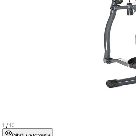
1
/
10
Prikaži sve fotografije