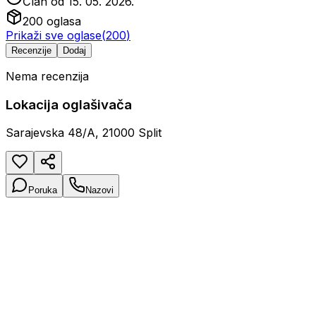
Član od
15. 05. 2026.
200
oglasa
Prikaži sve oglase
(
200
)
Recenzije
Dodaj
Nema recenzija
Lokacija oglašivača
Sarajevska 48/A, 21000 Split
Poruka
Nazovi