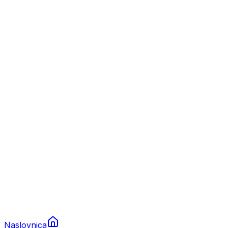
Nautika
Plovila
Charter
Prikolice za plovila
Brodski rezervni dijelovi
Nautička oprema
Brodski motori
Turizam
Apartmani
Sobe
Kuće za odmor
Aranžmani
Naslovnica