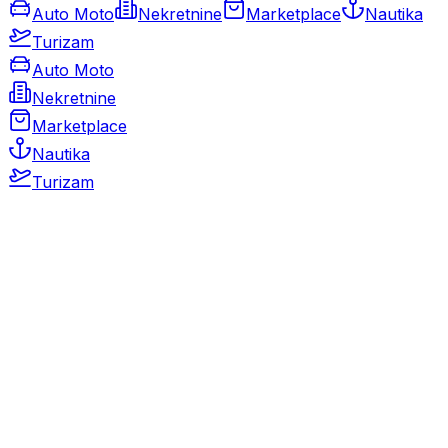
Auto Moto
Nekretnine
Marketplace
Nautika
Turizam
Auto Moto
Nekretnine
Marketplace
Nautika
Turizam
Auto Moto
Rabljeni automobili
Novi automobili
Motocikli / motori
Gospodarska vozila
Rezervni dijelovi i oprema
Kamperi i kamp prikolice