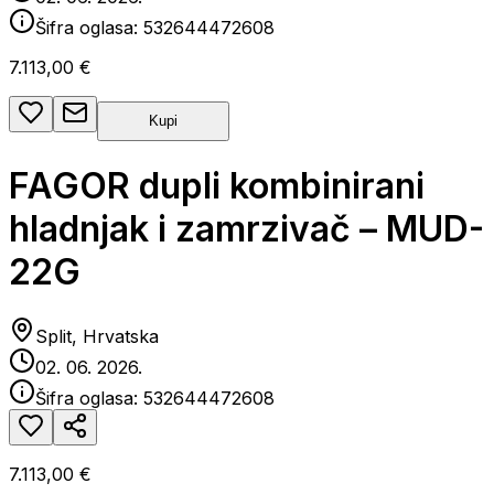
Šifra oglasa:
532644472608
7.113,00 €
Kupi
FAGOR dupli kombinirani
hladnjak i zamrzivač – MUD-
22G
Split, Hrvatska
02. 06. 2026.
Šifra oglasa:
532644472608
7.113,00 €