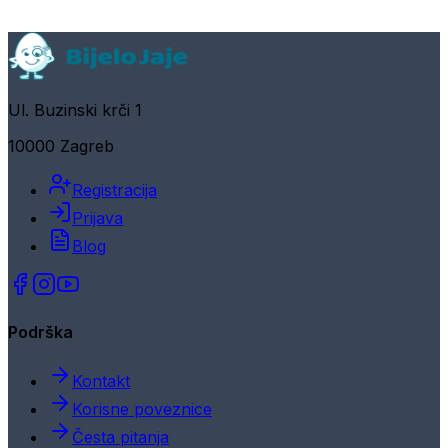
Ul. Buzinski krči 1
10000 Zagreb
Registracija
Prijava
Blog
Podrška
Kontakt
Korisne poveznice
Česta pitanja