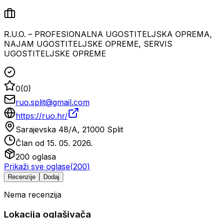
R.U.O. – PROFESIONALNA UGOSTITELJSKA OPREMA,
NAJAM UGOSTITELJSKE OPREME, SERVIS
UGOSTITELJSKE OPREME
0
(
0
)
ruo.split@gmail.com
https://ruo.hr/
Sarajevska 48/A, 21000 Split
Član od
15. 05. 2026.
200
oglasa
Prikaži sve oglase
(
200
)
Recenzije
Dodaj
Nema recenzija
Lokacija oglašivača