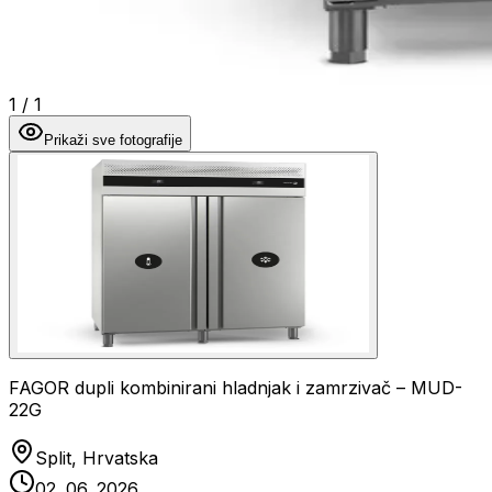
1
/
1
Prikaži sve fotografije
FAGOR dupli kombinirani hladnjak i zamrzivač – MUD-
22G
Split, Hrvatska
02. 06. 2026.