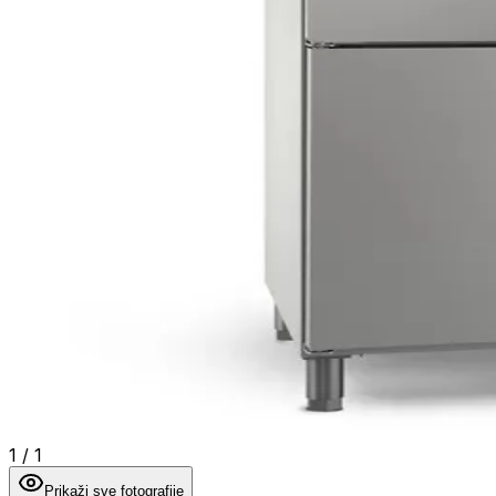
1
/
1
Prikaži sve fotografije