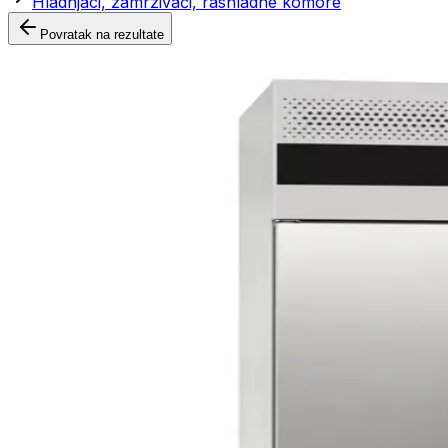
Hladnjaci, zamrzivači, rashladne komore
Povratak na rezultate