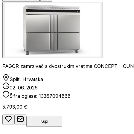
FAGOR zamrzivač s dvostrukim vratima CONCEPT – CU
Split, Hrvatska
02. 06. 2026.
Šifra oglasa:
13367094868
5.793,00 €
Kupi