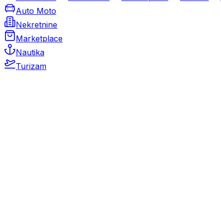
Auto Moto
Nekretnine
Marketplace
Nautika
Turizam
Auto Moto
Rabljeni automobili
Novi automobili
Motocikli / motori
Gospodarska vozila
Rezervni dijelovi i oprema
Kamperi i kamp prikolice
Oldtimeri
Karambolirani automobili