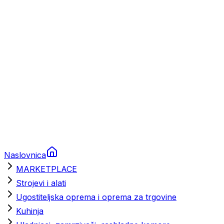
Brodski rezervni dijelovi
Nautička oprema
Brodski motori
Turizam
Apartmani
Sobe
Kuće za odmor
Aranžmani
Naslovnica
MARKETPLACE
Strojevi i alati
Ugostiteljska oprema i oprema za trgovine
Kuhinja