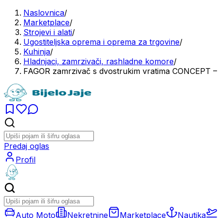
Naslovnica
/
Marketplace
/
Strojevi i alati
/
Ugostiteljska oprema i oprema za trgovine
/
Kuhinja
/
Hladnjaci, zamrzivači, rashladne komore
/
FAGOR zamrzivač s dvostrukim vratima CONCEPT 
Predaj oglas
Profil
Auto Moto
Nekretnine
Marketplace
Nautika