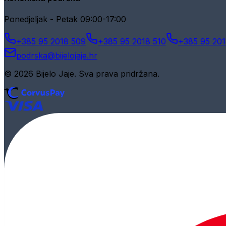
Ponedjeljak - Petak 09:00-17:00
+385 95 2018 509
+385 95 2018 510
+385 95 201
podrska@bijelojaje.hr
© 2026 Bijelo Jaje. Sva prava pridržana.