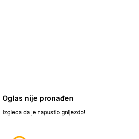
Apartmani
Sobe
Kuće za odmor
Aranžmani
Oglas nije pronađen
Izgleda da je napustio gnijezdo!