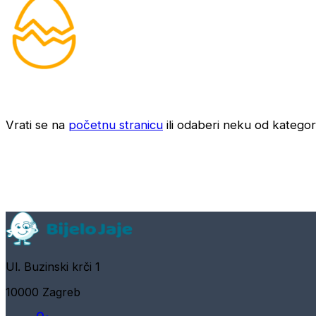
Vrati se na
početnu stranicu
ili odaberi neku od kategori
Ul. Buzinski krči 1
10000 Zagreb