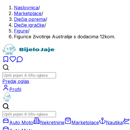
Naslovnica
/
Marketplace
/
Dječja oprema
/
Dječje igračke
/
Figure
/
Figurice životinje Australije s dodacima 12kom.
Predaj oglas
Profil
Auto Moto
Nekretnine
Marketplace
Nautika