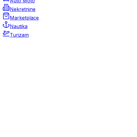
Auto Moto
Nekretnine
Marketplace
Nautika
Turizam
Auto Moto
Rabljeni automobili
Novi automobili
Motocikli / motori
Gospodarska vozila
Rezervni dijelovi i oprema
Kamperi i kamp prikolice
Oldtimeri
Karambolirani automobili