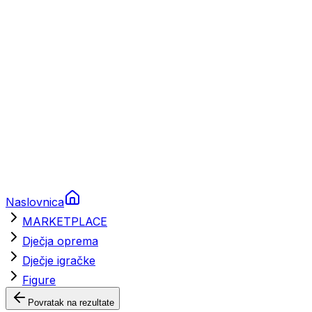
Brodski rezervni dijelovi
Nautička oprema
Brodski motori
Turizam
Apartmani
Sobe
Kuće za odmor
Aranžmani
Naslovnica
MARKETPLACE
Dječja oprema
Dječje igračke
Figure
Povratak na rezultate