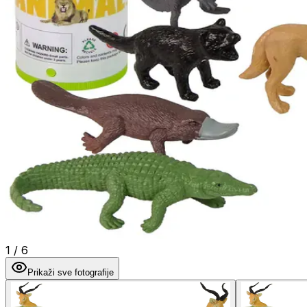
1
/
6
Prikaži sve fotografije