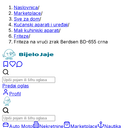
Naslovnica
/
Marketplace
/
Sve za dom
/
Kućanski aparati i uređaji
/
Mali kuhinjski aparati
/
Friteze
/
Friteza na vrući zrak Berdsen BD-655 crna
Predaj oglas
Profil
Auto Moto
Nekretnine
Marketplace
Nautika