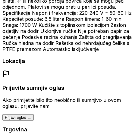
pileta, ✅ ili nekoliko porcija povrća koje se mogu peći
odjednom. Platovi se mogu prati u perilici posuđa.
Specifikacije Napon i frekvencija: 220-240 V ~ 50-60 Hz
Kapacitet posude: 6,5 litara Raspon timera: 1-60 min
Snaga: 1700 W Kućište s toplinskom izolacijom Zaslon
osjetljiv na dodir Uklonjiva ručka Nije potreban papir za
pečenje Podesiva razina kuhanja Zaštita od pregrijavanja
Ručka hladna na dodir Rešetka od nehrđajućeg čelika s
PTFE premazom Automatsko isključivanje
Lokacija
Prijavite sumnjiv oglas
Ako primijetite bilo što neobično ili sumnjivo u ovom
oglasu, prijavite nam.
Prijavi oglas →
Trgovina