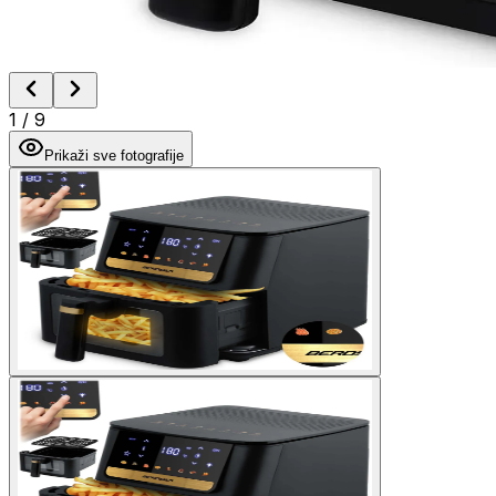
1
/
9
Prikaži sve fotografije