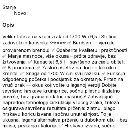
Stanje
Novo
Opis
Velika friteza na vrući zrak od 1700 W i 6,5 l Stotine
zadovoljnih korisnika ⭐⭐⭐⭐⭐ ✅ Berdsen — vjerujte
provjerenom brendu! ✅ Odaberite kvalitetu i praktičnost!
✅ Manje masnoće, više okusa – pržite zdravije, bez
žrtvovanja. ✅ Kapacitet 6,5 l – savršeno za cijelu obitelj.
✅ 8 programa. ✅ Zaslon osjetljiv na dodir – kliknite i
krenite. ✅ Snaga od 1700 W čini svu razliku. ✅ Funkcija
odgođenog početka i podsjetnik za okretanje. Fritez na
vrući zrak — okus koji volite u laganoj verziji Dobijte
savršeno hrskave krumpiriće, sočnu piletinu ili zlatno
povrće, bez grama dodatne masnoće! Zahvaljujući
naprednoj tehnologiji cirkulacije vrućeg zraka, friteza
osigurava savršene rezultate prženja: zlatnu, blago
hrskavu koricu izvana i sočnu unutrašnjost. To je
ukusna, lagana alternativa prženju u dubokom ulju - bez
mirisa, prskanja i kalorija. ✅ Hrskavo izvana, sočno