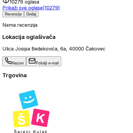
10279
oglasa
Prikaži sve oglase
(
10279
)
Recenzije
Dodaj
Nema recenzija
Lokacija oglašivača
Ulica Josipa Bedekovića, 6a, 40000 Čakovec
Nazovi
Pošalji e-mail
Trgovina