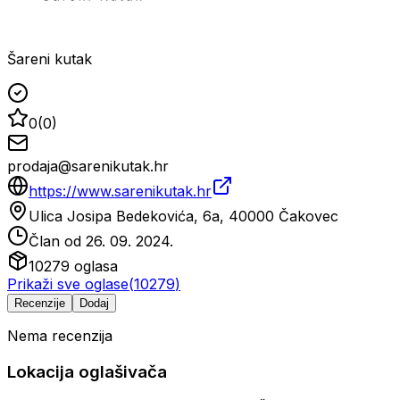
Šareni kutak
0
(
0
)
prodaja@sarenikutak.hr
https://www.sarenikutak.hr
Ulica Josipa Bedekovića, 6a, 40000 Čakovec
Član od
26. 09. 2024.
10279
oglasa
Prikaži sve oglase
(
10279
)
Recenzije
Dodaj
Nema recenzija
Lokacija oglašivača