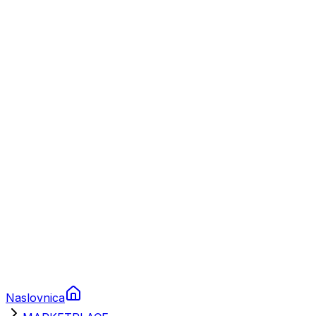
Nautika
Plovila
Charter
Prikolice za plovila
Brodski rezervni dijelovi
Nautička oprema
Brodski motori
Turizam
Apartmani
Sobe
Kuće za odmor
Aranžmani
Naslovnica