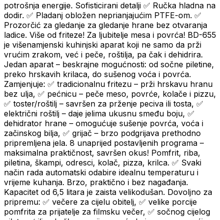
potrošnja energije. Sofisticirani detalji ✅ Ručka hladna na
dodir. ✅ Pladanj obložen neprianjajućim PTFE-om. ✅
Prozorčić za gledanje za gledanje hrane bez otvaranja
ladice. Više od friteze! Za ljubitelje mesa i povrća! BD-655
je višenamjenski kuhinjski aparat koji ne samo da prži
vrućim zrakom, već i peče, roštilja, pa čak i dehidrira.
Jedan aparat – beskrajne mogućnosti: od sočne piletine,
preko hrskavih krilaca, do sušenog voća i povrća.
Zamjenjuje: ✅ tradicionalnu fritezu – prži hrskavu hranu
bez ulja, ✅ pećnicu – peče meso, povrće, kolače i pizzu,
✅ toster/roštilj – savršen za prženje peciva ili tosta, ✅
električni roštilj – daje jelima ukusnu smeđu boju, ✅
dehidrator hrane – omogućuje sušenje povrća, voća i
začinskog bilja, ✅ grijač – brzo podgrijava prethodno
pripremljena jela. 8 unaprijed postavljenih programa –
maksimalna praktičnost, savršen okus! Pomfrit, riba,
piletina, škampi, odresci, kolač, pizza, krilca. ✅ Svaki
način rada automatski odabire idealnu temperaturu i
vrijeme kuhanja. Brzo, praktično i bez nagađanja.
Kapacitet od 6,5 litara je zaista velikodušan. Dovoljno za
pripremu: ✅ večere za cijelu obitelj, ✅ velike porcije
pomfrita za prijatelje za filmsku večer, ✅ sočnog cijelog