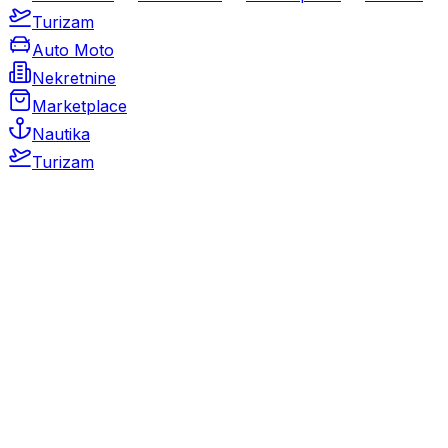
Turizam
Auto Moto
Nekretnine
Marketplace
Nautika
Turizam
Auto Moto
Rabljeni automobili
Novi automobili
Motocikli / motori
Gospodarska vozila
Rezervni dijelovi i oprema
Kamperi i kamp prikolice
Oldtimeri