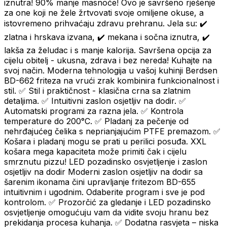
iznutra! 90% manje masnoće! Ovo je savršeno rješenje
za one koji ne žele žrtvovati svoje omiljene okuse, a
istovremeno prihvaćaju zdravu prehranu. Jela su: ✔️
zlatna i hrskava izvana, ✔️ mekana i sočna iznutra, ✔️
lakša za želudac i s manje kalorija. Savršena opcija za
cijelu obitelj - ukusna, zdrava i bez nereda! Kuhajte na
svoj način. Moderna tehnologija u vašoj kuhinji Berdsen
BD-662 friteza na vrući zrak kombinira funkcionalnost i
stil. ✅ Stil i praktičnost - klasična crna sa zlatnim
detaljima. ✅ Intuitivni zaslon osjetljiv na dodir. ✅
Automatski programi za razna jela. ✅ Kontrola
temperature do 200°C. ✅ Pladanj za pečenje od
nehrđajućeg čelika s neprianjajućim PTFE premazom. ✅
Košara i pladanj mogu se prati u perilici posuđa. XXL
košara mega kapaciteta može primiti čak i cijelu
smrznutu pizzu! LED pozadinsko osvjetljenje i zaslon
osjetljiv na dodir Moderni zaslon osjetljiv na dodir sa
šarenim ikonama čini upravljanje fritezom BD-655
intuitivnim i ugodnim. Odaberite program i sve je pod
kontrolom. ✅ Prozorčić za gledanje i LED pozadinsko
osvjetljenje omogućuju vam da vidite svoju hranu bez
prekidanja procesa kuhanja. ✅ Dodatna rasvjeta – niska