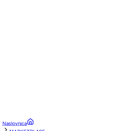
Nautika
Plovila
Charter
Prikolice za plovila
Brodski rezervni dijelovi
Nautička oprema
Brodski motori
Turizam
Apartmani
Sobe
Kuće za odmor
Aranžmani
Naslovnica