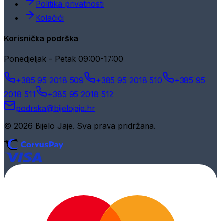
Politika privatnosti
Kolačići
Korisnička podrška
Ponedjeljak - Petak 09:00-17:00
+385 95 2018 509
+385 95 2018 510
+385 95
2018 511
+385 95 2018 512
podrska@bijelojaje.hr
© 2026 Bijelo Jaje. Sva prava pridržana.