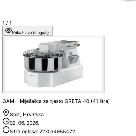
1
/
1
Prikaži sve fotografije
GAM – Miješalica za tijesto GRETA 40 (41 litra)
Split, Hrvatska
02. 06. 2026.
Šifra oglasa:
227534988472