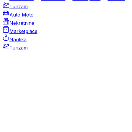
Turizam
Auto Moto
Nekretnine
Marketplace
Nautika
Turizam
Auto Moto
Rabljeni automobili
Novi automobili
Motocikli / motori
Gospodarska vozila
Rezervni dijelovi i oprema
Kamperi i kamp prikolice
Oldtimeri