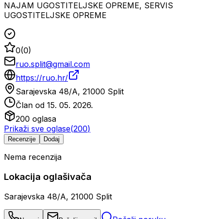
NAJAM UGOSTITELJSKE OPREME, SERVIS
UGOSTITELJSKE OPREME
0
(
0
)
ruo.split@gmail.com
https://ruo.hr/
Sarajevska 48/A, 21000 Split
Član od
15. 05. 2026.
200
oglasa
Prikaži sve oglase
(
200
)
Recenzije
Dodaj
Nema recenzija
Lokacija oglašivača
Sarajevska 48/A, 21000 Split