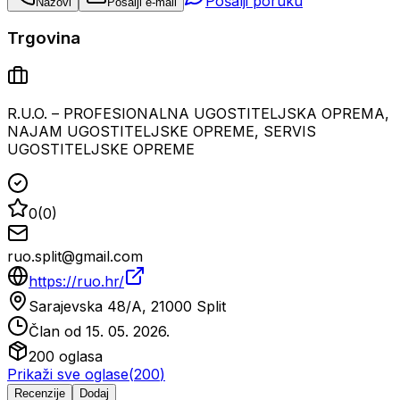
Pošalji poruku
Nazovi
Pošalji e-mail
Trgovina
R.U.O. – PROFESIONALNA UGOSTITELJSKA OPREMA,
NAJAM UGOSTITELJSKE OPREME, SERVIS
UGOSTITELJSKE OPREME
0
(
0
)
ruo.split@gmail.com
https://ruo.hr/
Sarajevska 48/A, 21000 Split
Član od
15. 05. 2026.
200
oglasa
Prikaži sve oglase
(
200
)
Recenzije
Dodaj