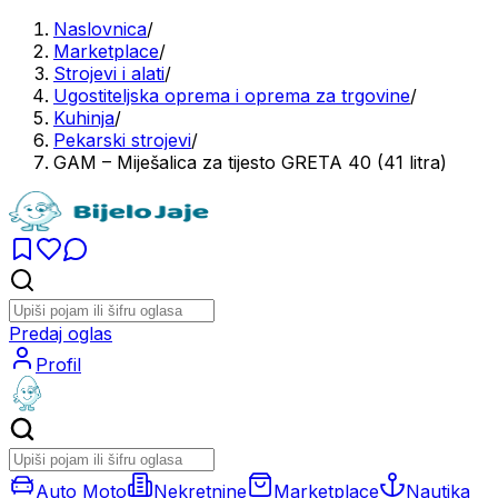
Naslovnica
/
Marketplace
/
Strojevi i alati
/
Ugostiteljska oprema i oprema za trgovine
/
Kuhinja
/
Pekarski strojevi
/
GAM – Miješalica za tijesto GRETA 40 (41 litra)
Predaj oglas
Profil
Auto Moto
Nekretnine
Marketplace
Nautika