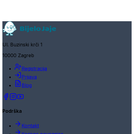
Ul. Buzinski krči 1
10000 Zagreb
Registracija
Prijava
Blog
Podrška
Kontakt
Korisne poveznice