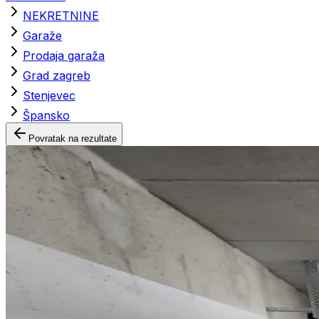
NEKRETNINE
Garaže
Prodaja garaža
Grad zagreb
Stenjevec
Špansko
Povratak na rezultate