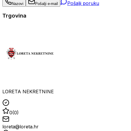
Pošalji poruku
Nazovi
Pošalji e-mail
Trgovina
LORETA NEKRETNINE
0
(
0
)
loreta@loreta.hr