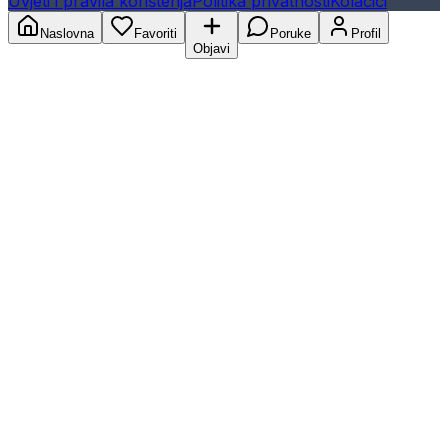
Uvjeti i pravila korištenja
Politika privatnosti
Kolačići
Naslovna
Favoriti
Poruke
Profil
Objavi