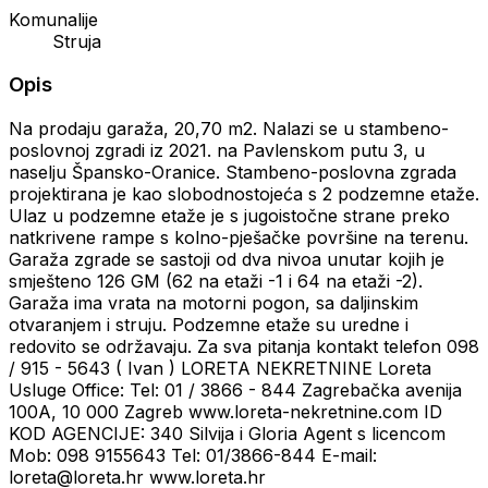
Komunalije
Struja
Opis
Na prodaju garaža, 20,70 m2. Nalazi se u stambeno-
poslovnoj zgradi iz 2021. na Pavlenskom putu 3, u
naselju Špansko-Oranice. Stambeno-poslovna zgrada
projektirana je kao slobodnostojeća s 2 podzemne etaže.
Ulaz u podzemne etaže je s jugoistočne strane preko
natkrivene rampe s kolno-pješačke površine na terenu.
Garaža zgrade se sastoji od dva nivoa unutar kojih je
smješteno 126 GM (62 na etaži -1 i 64 na etaži -2).
Garaža ima vrata na motorni pogon, sa daljinskim
otvaranjem i struju. Podzemne etaže su uredne i
redovito se održavaju. Za sva pitanja kontakt telefon 098
/ 915 - 5643 ( Ivan ) LORETA NEKRETNINE Loreta
Usluge Office: Tel: 01 / 3866 - 844 Zagrebačka avenija
100A, 10 000 Zagreb www.loreta-nekretnine.com ID
KOD AGENCIJE: 340 Silvija i Gloria Agent s licencom
Mob: 098 9155643 Tel: 01/3866-844 E-mail:
loreta@loreta.hr www.loreta.hr