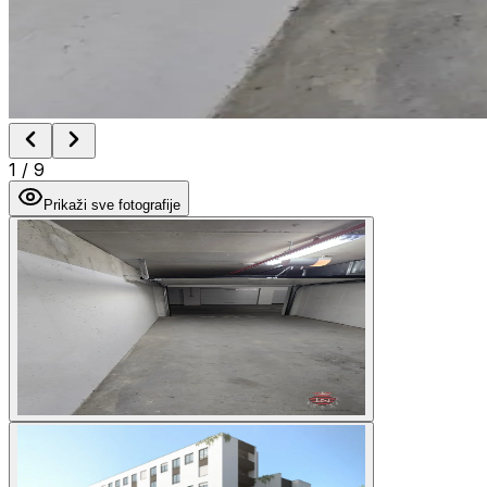
1
/
9
Prikaži sve fotografije