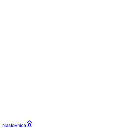
Nautika
Plovila
Charter
Prikolice za plovila
Brodski rezervni dijelovi
Nautička oprema
Brodski motori
Turizam
Apartmani
Sobe
Kuće za odmor
Aranžmani
Naslovnica