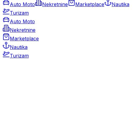
Auto Moto
Nekretnine
Marketplace
Nautika
Turizam
Auto Moto
Nekretnine
Marketplace
Nautika
Turizam
Auto Moto
Rabljeni automobili
Novi automobili
Motocikli / motori
Gospodarska vozila
Rezervni dijelovi i oprema
Kamperi i kamp prikolice