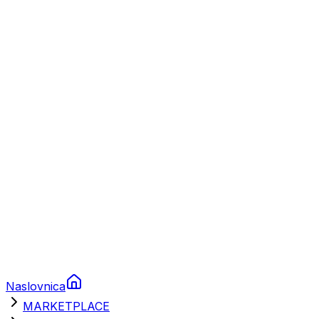
Plovila
Charter
Prikolice za plovila
Brodski rezervni dijelovi
Nautička oprema
Brodski motori
Turizam
Apartmani
Sobe
Kuće za odmor
Aranžmani
Naslovnica
MARKETPLACE