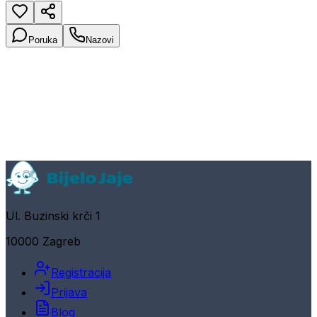
Poruka
Nazovi
Ul. Buzinski krči 1
10000 Zagreb
Registracija
Prijava
Blog