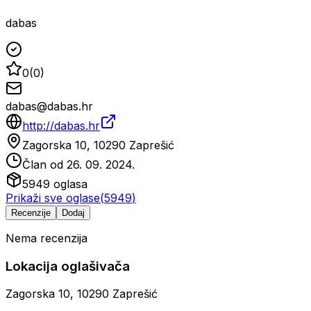
dabas
0
(
0
)
dabas@dabas.hr
http://dabas.hr
Zagorska 10, 10290 Zaprešić
Član od
26. 09. 2024.
5949
oglasa
Prikaži sve oglase
(
5949
)
Recenzije
Dodaj
Nema recenzija
Lokacija oglašivača
Zagorska 10, 10290 Zaprešić