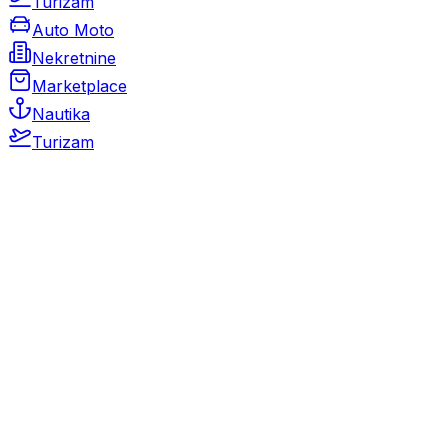
Turizam
Auto Moto
Nekretnine
Marketplace
Nautika
Turizam
Auto Moto
Rabljeni automobili
Novi automobili
Motocikli / motori
Gospodarska vozila
Rezervni dijelovi i oprema
Kamperi i kamp prikolice
Oldtimeri
Karambolirani automobili