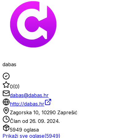
dabas
0
(
0
)
dabas@dabas.hr
http://dabas.hr
Zagorska 10, 10290 Zaprešić
Član od
26. 09. 2024.
5949
oglasa
Prikaži sve oglase
(
5949
)