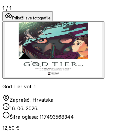
1
/
1
Prikaži sve fotografije
God Tier vol. 1
Zaprešić, Hrvatska
16. 06. 2026.
Šifra oglasa:
117493568344
12,50 €