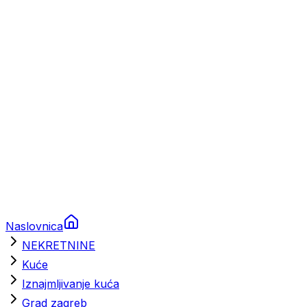
Prikolice za plovila
Brodski rezervni dijelovi
Nautička oprema
Brodski motori
Turizam
Apartmani
Sobe
Kuće za odmor
Aranžmani
Naslovnica
NEKRETNINE
Kuće
Iznajmljivanje kuća
Grad zagreb