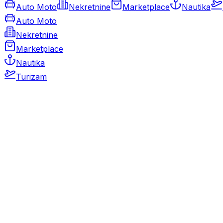
Auto Moto
Nekretnine
Marketplace
Nautika
Auto Moto
Nekretnine
Marketplace
Nautika
Turizam
Auto Moto
Rabljeni automobili
Novi automobili
Motocikli / motori
Gospodarska vozila
Rezervni dijelovi i oprema
Kamperi i kamp prikolice
Oldtimeri