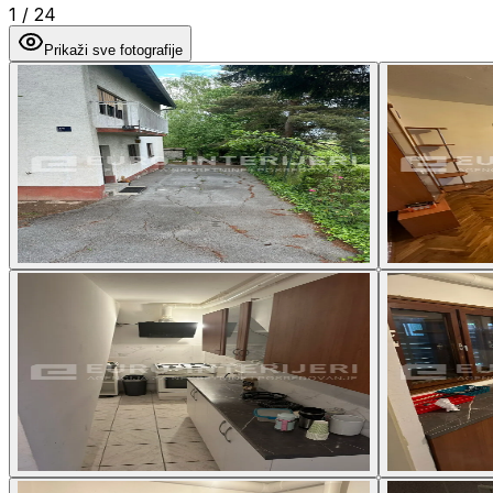
1
/
24
Prikaži sve fotografije