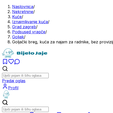
Naslovnica
/
Nekretnine
/
Kuće
/
Iznajmljivanje kuća
/
Grad zagreb
/
Podsused vrapče
/
Goljak
/
Goljački breg, kuća za najam za radnike, bez provizij
Predaj oglas
Profil