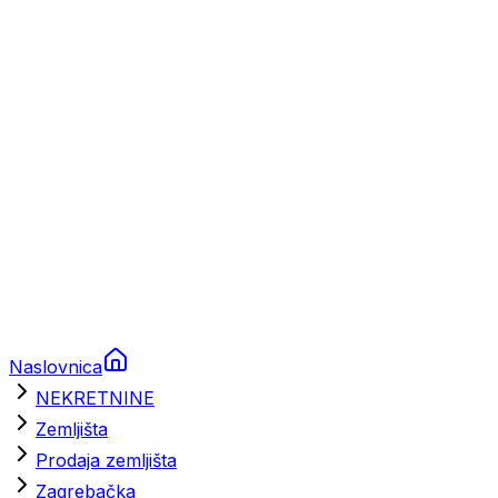
Prikolice za plovila
Brodski rezervni dijelovi
Nautička oprema
Brodski motori
Turizam
Apartmani
Sobe
Kuće za odmor
Aranžmani
Naslovnica
NEKRETNINE
Zemljišta
Prodaja zemljišta
Zagrebačka