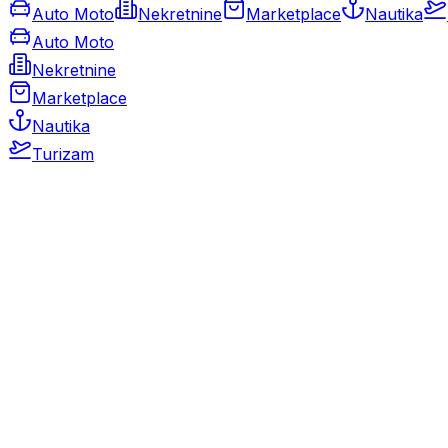
Auto Moto
Nekretnine
Marketplace
Nautika
Auto Moto
Nekretnine
Marketplace
Nautika
Turizam
Auto Moto
Rabljeni automobili
Novi automobili
Motocikli / motori
Gospodarska vozila
Rezervni dijelovi i oprema
Kamperi i kamp prikolice
Oldtimeri