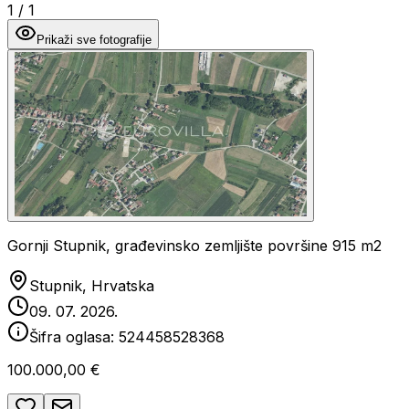
1
/
1
Prikaži sve fotografije
Gornji Stupnik, građevinsko zemljište površine 915 m2
Stupnik, Hrvatska
09. 07. 2026.
Šifra oglasa:
524458528368
100.000,00 €