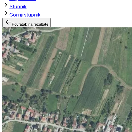
Stupnik
Gornji stupnik
Povratak na rezultate