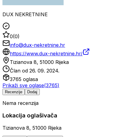
DUX NEKRETNINE
0
(
0
)
info@dux-nekretnine.hr
https://www.dux-nekretnine.hr/
Tizianova 8, 51000 Rijeka
Član od
26. 09. 2024.
3765
oglasa
Prikaži sve oglase
(
3765
)
Recenzije
Dodaj
Nema recenzija
Lokacija oglašivača
Tizianova 8, 51000 Rijeka