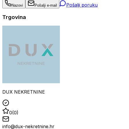
Pošalji poruku
Nazovi
Pošalji e-mail
Trgovina
DUX NEKRETNINE
0
(
0
)
info@dux-nekretnine.hr