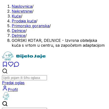
Naslovnica
/
Nekretnine
/
Kuće
/
Prodaja kuća
/
Primorsko goranska
/
Delnice
/
Delnice
/
GORSKI KOTAR, DELNICE - Izvrsna obiteljska
kuća s vrtom u centru, sa započetom adaptacijom
Predaj oglas
Profil