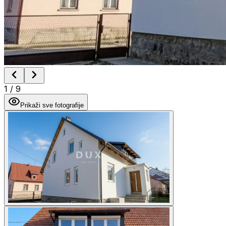
1
/
9
Prikaži sve fotografije