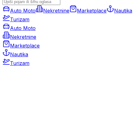
Auto Moto
Nekretnine
Marketplace
Nautika
Turizam
Auto Moto
Nekretnine
Marketplace
Nautika
Turizam
Auto Moto
Rabljeni automobili
Novi automobili
Motocikli / motori
Gospodarska vozila
Rezervni dijelovi i oprema
Kamperi i kamp prikolice