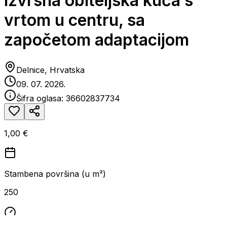
Izvrsna obiteljska kuća s
vrtom u centru, sa
započetom adaptacijom
Delnice, Hrvatska
09. 07. 2026.
Šifra oglasa:
36602837734
1,00 €
Stambena površina (u m²)
250