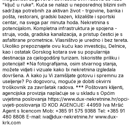
"ključ u ruke". Kuća se nalazi u neposrednoj blizini svih
sadržaja potrebnih za aktivan život - trgovine, banka i
pošta, restorani, gradski bazen, klizalište i sportski
centar, na svega par minuta hoda. Nekretnina s
potencijalom. Kompletna infrastruktura je spojena -
struja, voda, gradska kanalizacija, a pristup čestici je s
asfaltirane prometnice. Vlasništvo je uredno i bez tereta.
Ukoliko prepoznajete ovu kuću kao investiciju, Delnice,
kao i ostatak Gorskog kotara sve su popularnija
destinacija za cjelogodišnji turizam. Iskoristite priliku i
potencijal! *Na fotografijama, osim stvarnog stanja,
možete vidjeti i vizuale kako bi nekretnina izgledala
dovršena. A kako ju Vi zamišljate gotovu i spremnu za
useljenje? Po dogovoru, moguće je dobiti okvirni
troškovnik za završetak radova. *** Poštovani klijenti,
agencijska provizija naplaćuje se u skladu s Općim
uvjetima poslovanja https://www.dux-nekretnine.hr/opci-
uvjeti-poslovanja ID KOD AGENCIJE: 44959 Iva Mršić
Agent s licencom Mob: +385 91 575 9388 Tel: +385 91
480 8808 E-mail: iva@dux-nekretnine.hr www.dux-
krk.com