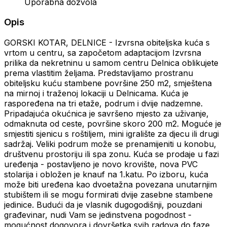
Uporabna dozvola
Opis
GORSKI KOTAR, DELNICE - Izvrsna obiteljska kuća s
vrtom u centru, sa započetom adaptacijom Izvrsna
prilika da nekretninu u samom centru Delnica oblikujete
prema vlastitim željama. Predstavljamo prostranu
obiteljsku kuću stambene površine 250 m2, smještena
na mirnoj i traženoj lokaciji u Delnicama. Kuća je
raspoređena na tri etaže, podrum i dvije nadzemne.
Pripadajuća okućnica je savršeno mjesto za uživanje,
odmaknuta od ceste, površine skoro 200 m2. Moguće je
smjestiti sjenicu s roštiljem, mini igralište za djecu ili drugi
sadržaj. Veliki podrum može se prenamijeniti u konobu,
društvenu prostoriju ili spa zonu. Kuća se prodaje u fazi
uređenja - postavljeno je novo krovište, nova PVC
stolarija i obložen je knauf na 1.katu. Po izboru, kuća
može biti uređena kao dvoetažna povezana unutarnjim
stubištem ili se mogu formirati dvije zasebne stambene
jedinice. Budući da je vlasnik dugogodišnji, pouzdani
građevinar, nudi Vam se jedinstvena pogodnost -
mogućnost dogovora i dovršetka svih radova do faze