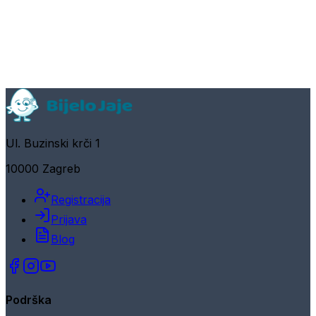
Ul. Buzinski krči 1
10000 Zagreb
Registracija
Prijava
Blog
Podrška