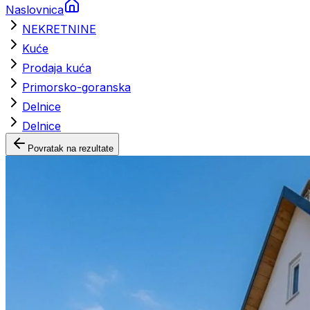
Naslovnica
NEKRETNINE
Kuće
Prodaja kuća
Primorsko-goranska
Delnice
Delnice
Povratak na rezultate