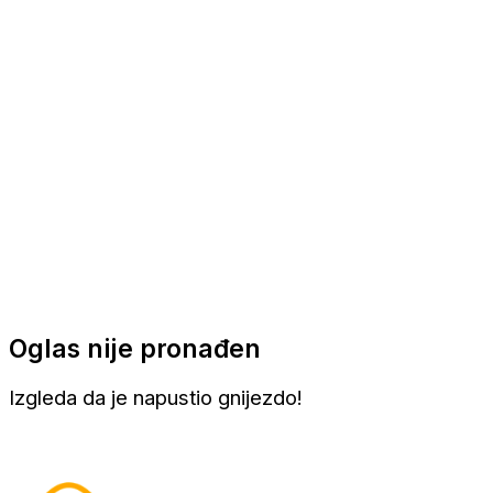
Apartmani
Sobe
Kuće za odmor
Aranžmani
Oglas nije pronađen
Izgleda da je napustio gnijezdo!