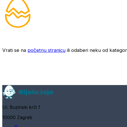
Vrati se na
početnu stranicu
ili odaberi neku od kategori
Ul. Buzinski krči 1
10000 Zagreb