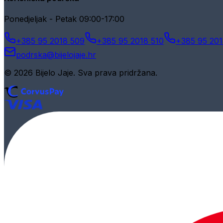
Ponedjeljak - Petak 09:00-17:00
+385 95 2018 509
+385 95 2018 510
+385 95 201
podrska@bijelojaje.hr
© 2026 Bijelo Jaje. Sva prava pridržana.