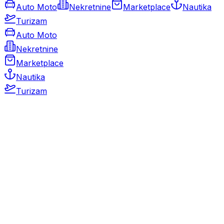
Auto Moto
Nekretnine
Marketplace
Nautika
Turizam
Auto Moto
Nekretnine
Marketplace
Nautika
Turizam
Auto Moto
Rabljeni automobili
Novi automobili
Motocikli / motori
Gospodarska vozila
Rezervni dijelovi i oprema
Kamperi i kamp prikolice