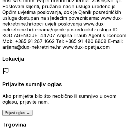
nosi sa sobom. Papiri uredni bez tereta. Vlasništvo 1/1.
Poštovani klijenti, pružanje naših usluga uređeno je
Općim uvjetima poslovanja, dok je Cjenik posredničkih
usluga dostupan na sljedećim poveznicama: www.dux-
nekretnine.hr/opci-uvjeti-poslovanja www.dux-
nekretnine.hr/o-nama/cjenik-posrednickih-usluga ID
KOD AGENCIJE: 44707 Arijana Traub Agent s licencom
Mob: +385 91 267 1662 Tel: +385 91 480 8808 E-mail:
arijana@dux-nekretnine.hr www.dux-opatija.com
Lokacija
Prijavite sumnjiv oglas
Ako primijetite bilo što neobično ili sumnjivo u ovom
oglasu, prijavite nam.
Prijavi oglas →
Trgovina