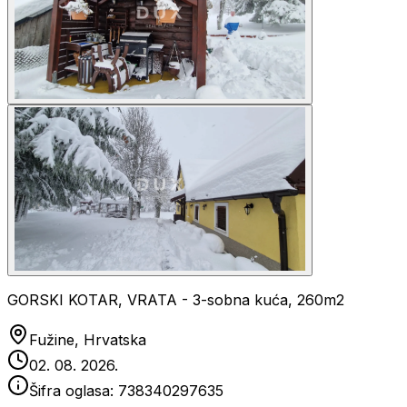
GORSKI KOTAR, VRATA - 3-sobna kuća, 260m2
Fužine, Hrvatska
02. 08. 2026.
Šifra oglasa:
738340297635