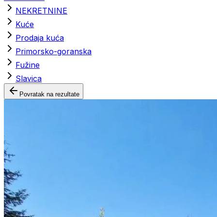
NEKRETNINE
Kuće
Prodaja kuća
Primorsko-goranska
Fužine
Slavica
Povratak na rezultate