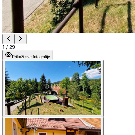
1
/
29
Prikaži sve fotografije