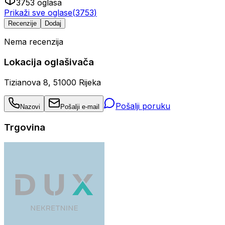
3753
oglasa
Prikaži sve oglase
(
3753
)
Recenzije
Dodaj
Nema recenzija
Lokacija oglašivača
Tizianova 8, 51000 Rijeka
Pošalji poruku
Nazovi
Pošalji e-mail
Trgovina