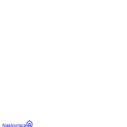
Nautika
Plovila
Charter
Prikolice za plovila
Brodski rezervni dijelovi
Nautička oprema
Brodski motori
Turizam
Apartmani
Sobe
Kuće za odmor
Aranžmani
Naslovnica