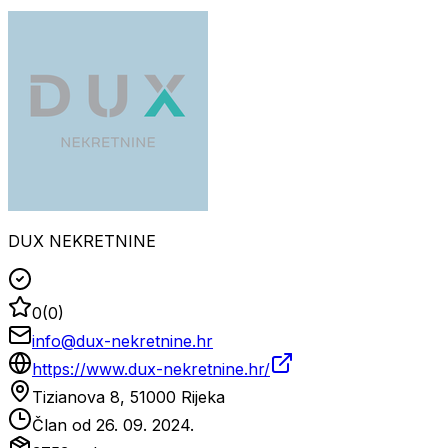
DUX NEKRETNINE
0
(
0
)
info@dux-nekretnine.hr
https://www.dux-nekretnine.hr/
Tizianova 8, 51000 Rijeka
Član od
26. 09. 2024.