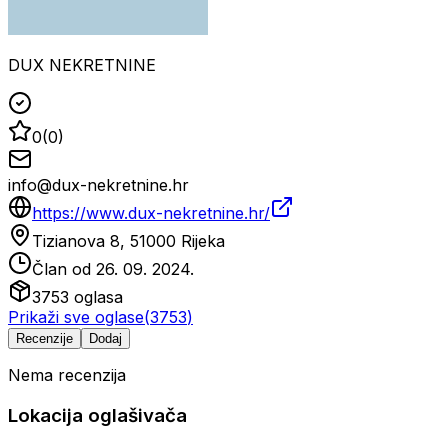
DUX NEKRETNINE
0
(
0
)
info@dux-nekretnine.hr
https://www.dux-nekretnine.hr/
Tizianova 8, 51000 Rijeka
Član od
26. 09. 2024.
3753
oglasa
Prikaži sve oglase
(
3753
)
Recenzije
Dodaj
Nema recenzija
Lokacija oglašivača