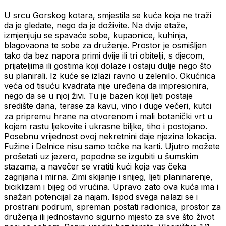
U srcu Gorskog kotara, smjestila se kuća koja ne traži
da je gledate, nego da je doživite. Na dvije etaže,
izmjenjuju se spavaće sobe, kupaonice, kuhinja,
blagovaona te sobe za druženje. Prostor je osmišljen
tako da bez napora primi dvije ili tri obitelji, s djecom,
prijateljima ili gostima koji dolaze i ostaju dulje nego što
su planirali. Iz kuće se izlazi ravno u zelenilo. Okućnica
veća od tisuću kvadrata nije uređena da impresionira,
nego da se u njoj živi. Tu je bazen koji ljeti postaje
središte dana, terase za kavu, vino i duge večeri, kutci
za pripremu hrane na otvorenom i mali botanički vrt u
kojem rastu ljekovite i ukrasne biljke, tiho i postojano.
Posebnu vrijednost ovoj nekretnini daje njezina lokacija.
Fužine i Delnice nisu samo točke na karti. Ujutro možete
prošetati uz jezero, popodne se izgubiti u šumskim
stazama, a navečer se vratiti kući koja vas čeka
zagrijana i mirna. Zimi skijanje i snijeg, ljeti planinarenje,
biciklizam i bijeg od vrućina. Upravo zato ova kuća ima i
snažan potencijal za najam. Ispod svega nalazi se i
prostrani podrum, spreman postati radionica, prostor za
druženja ili jednostavno sigurno mjesto za sve što život