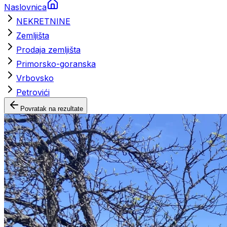
Naslovnica
NEKRETNINE
Zemljišta
Prodaja zemljišta
Primorsko-goranska
Vrbovsko
Petrovići
Povratak na rezultate