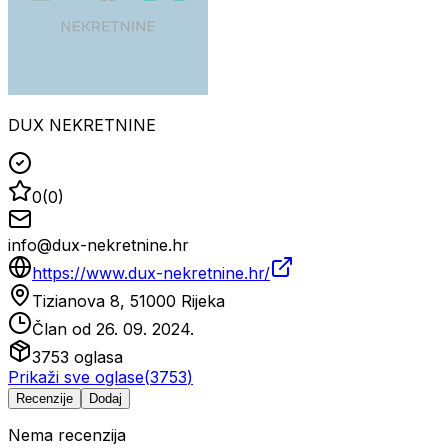
DUX NEKRETNINE
0
(
0
)
info@dux-nekretnine.hr
https://www.dux-nekretnine.hr/
Tizianova 8, 51000 Rijeka
Član od
26. 09. 2024.
3753
oglasa
Prikaži sve oglase
(
3753
)
Recenzije
Dodaj
Nema recenzija