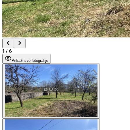
1
/
6
Prikaži sve fotografije