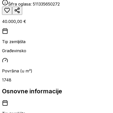
Šifra oglasa:
511335650272
40.000,00 €
Tip zemljišta
Građevinsko
Površina (u m²)
1748
Osnovne informacije