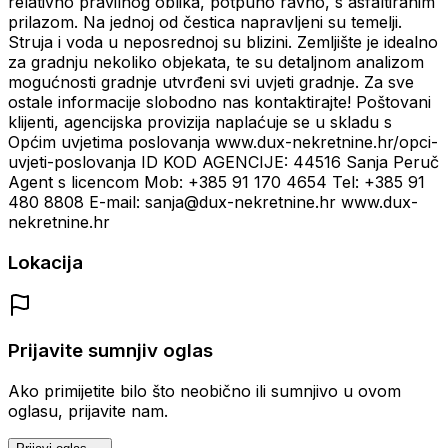
relativno pravilnog oblika, potpuno ravno, s asfaltiranim
prilazom. Na jednoj od čestica napravljeni su temelji.
Struja i voda u neposrednoj su blizini. Zemljište je idealno
za gradnju nekoliko objekata, te su detaljnom analizom
mogućnosti gradnje utvrđeni svi uvjeti gradnje. Za sve
ostale informacije slobodno nas kontaktirajte! Poštovani
klijenti, agencijska provizija naplaćuje se u skladu s
Općim uvjetima poslovanja www.dux-nekretnine.hr/opci-
uvjeti-poslovanja ID KOD AGENCIJE: 44516 Sanja Peruč
Agent s licencom Mob: +385 91 170 4654 Tel: +385 91
480 8808 E-mail: sanja@dux-nekretnine.hr www.dux-
nekretnine.hr
Lokacija
Prijavite sumnjiv oglas
Ako primijetite bilo što neobično ili sumnjivo u ovom
oglasu, prijavite nam.