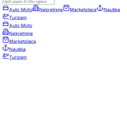
Auto Moto
Nekretnine
Marketplace
Nautika
Turizam
Auto Moto
Nekretnine
Marketplace
Nautika
Turizam
Auto Moto
Rabljeni automobili
Novi automobili
Motocikli / motori
Gospodarska vozila
Rezervni dijelovi i oprema
Kamperi i kamp prikolice