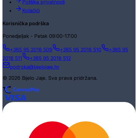
Politika privatnosti
Kolačići
Korisnička podrška
Ponedjeljak - Petak 09:00-17:00
+385 95 2018 509
+385 95 2018 510
+385 95
2018 511
+385 95 2018 512
podrska@bijelojaje.hr
© 2026 Bijelo Jaje. Sva prava pridržana.