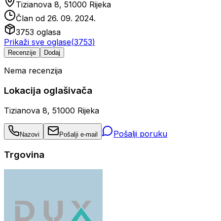
Tizianova 8, 51000 Rijeka
Član od
26. 09. 2024.
3753
oglasa
Prikaži sve oglase
(
3753
)
Recenzije
Dodaj
Nema recenzija
Lokacija oglašivača
Tizianova 8, 51000 Rijeka
Pošalji poruku
Nazovi
Pošalji e-mail
Trgovina