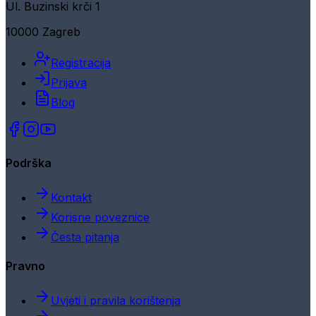
Ul. Buzinski krči 1
10000 Zagreb
Registracija
Prijava
Blog
Podrška
Kontakt
Korisne poveznice
Česta pitanja
Pravno
Uvjeti i pravila korištenja