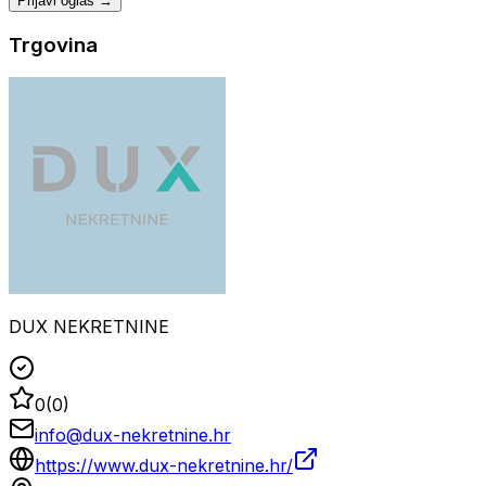
Prijavi oglas →
Trgovina
DUX NEKRETNINE
0
(
0
)
info@dux-nekretnine.hr
https://www.dux-nekretnine.hr/