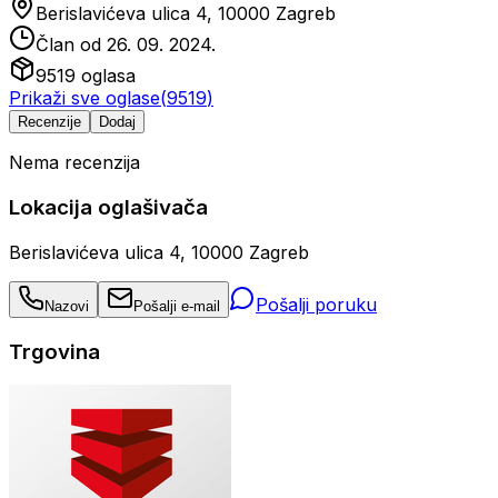
Berislavićeva ulica 4, 10000 Zagreb
Član od
26. 09. 2024.
9519
oglasa
Prikaži sve oglase
(
9519
)
Recenzije
Dodaj
Nema recenzija
Lokacija oglašivača
Berislavićeva ulica 4, 10000 Zagreb
Pošalji poruku
Nazovi
Pošalji e-mail
Trgovina