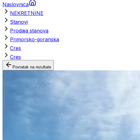
Naslovnica
NEKRETNINE
Stanovi
Prodaja stanova
Primorsko-goranska
Cres
Cres
Povratak na rezultate