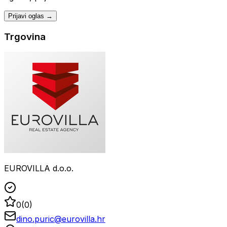
Prijavi oglas →
Trgovina
EUROVILLA d.o.o.
0
(
0
)
dino.puric@eurovilla.hr