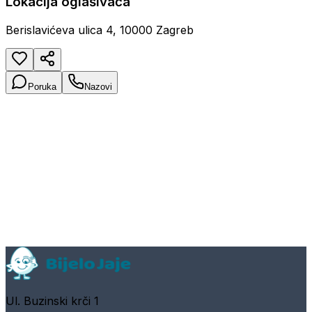
Lokacija oglašivača
Berislavićeva ulica 4, 10000 Zagreb
Poruka
Nazovi
Ul. Buzinski krči 1