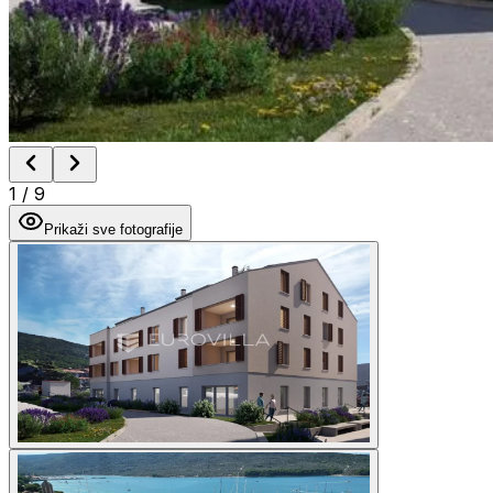
1
/
9
Prikaži sve fotografije