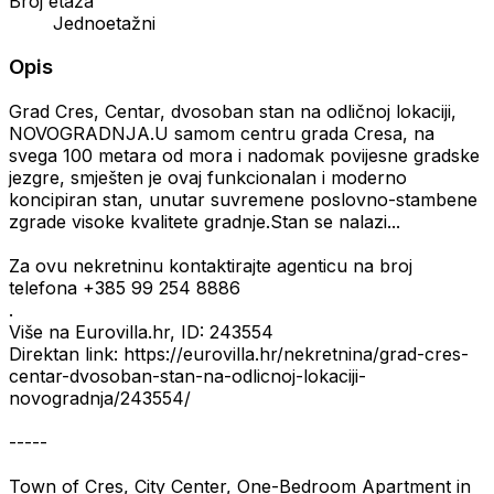
Broj etaža
Jednoetažni
Opis
Grad Cres, Centar, dvosoban stan na odličnoj lokaciji,
NOVOGRADNJA.U samom centru grada Cresa, na
svega 100 metara od mora i nadomak povijesne gradske
jezgre, smješten je ovaj funkcionalan i moderno
koncipiran stan, unutar suvremene poslovno-stambene
zgrade visoke kvalitete gradnje.Stan se nalazi...
Za ovu nekretninu kontaktirajte agenticu na broj
telefona +385 99 254 8886
.
Više na Eurovilla.hr, ID: 243554
Direktan link: https://eurovilla.hr/nekretnina/grad-cres-
centar-dvosoban-stan-na-odlicnoj-lokaciji-
novogradnja/243554/
-----
Town of Cres, City Center, One-Bedroom Apartment in