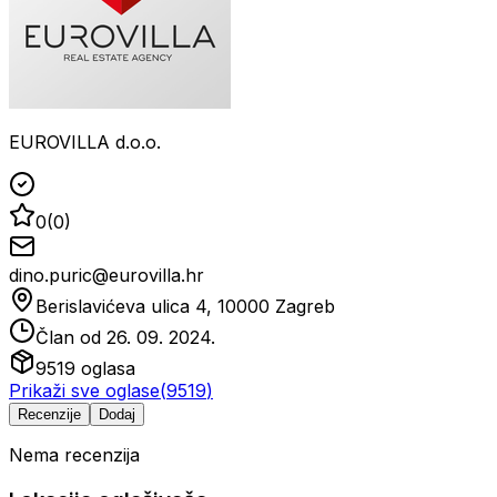
EUROVILLA d.o.o.
0
(
0
)
dino.puric@eurovilla.hr
Berislavićeva ulica 4, 10000 Zagreb
Član od
26. 09. 2024.
9519
oglasa
Prikaži sve oglase
(
9519
)
Recenzije
Dodaj
Nema recenzija