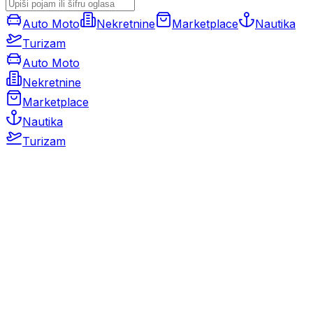
Auto Moto
Nekretnine
Marketplace
Nautika
Turizam
Auto Moto
Nekretnine
Marketplace
Nautika
Turizam
Auto Moto
Rabljeni automobili
Novi automobili
Motocikli / motori
Gospodarska vozila
Rezervni dijelovi i oprema
Kamperi i kamp prikolice