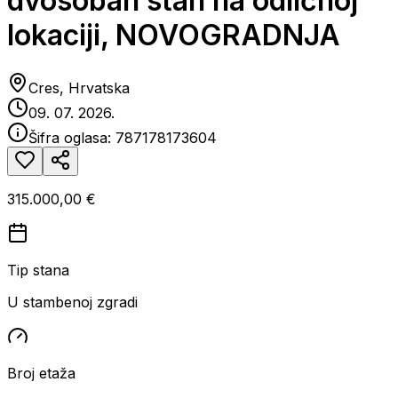
dvosoban stan na odličnoj
lokaciji, NOVOGRADNJA
Cres, Hrvatska
09. 07. 2026.
Šifra oglasa:
787178173604
315.000,00 €
Tip stana
U stambenoj zgradi
Broj etaža