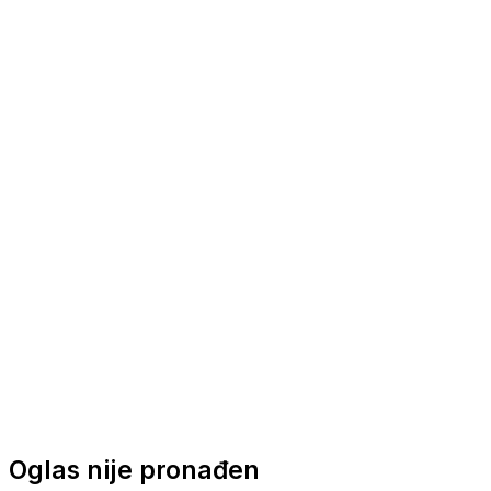
Nautička oprema
Brodski motori
Turizam
Apartmani
Sobe
Kuće za odmor
Aranžmani
Oglas nije pronađen