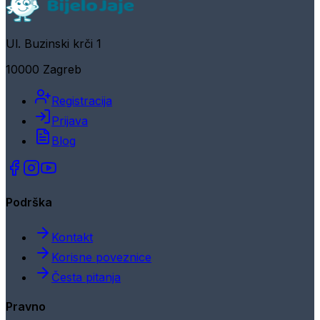
Ul. Buzinski krči 1
10000 Zagreb
Registracija
Prijava
Blog
Podrška
Kontakt
Korisne poveznice
Česta pitanja
Pravno