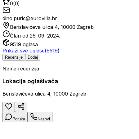
0
(
0
)
dino.puric@eurovilla.hr
Berislavićeva ulica 4, 10000 Zagreb
Član od
26. 09. 2024.
9519
oglasa
Prikaži sve oglase
(
9519
)
Recenzije
Dodaj
Nema recenzija
Lokacija oglašivača
Berislavićeva ulica 4, 10000 Zagreb
Poruka
Nazovi