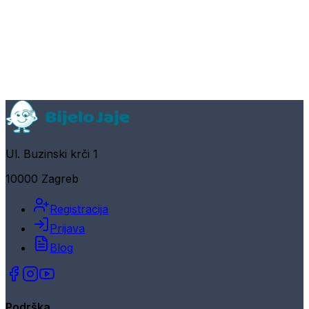
Ul. Buzinski krči 1
10000 Zagreb
Registracija
Prijava
Blog
Podrška