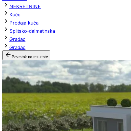
NEKRETNINE
Kuće
Prodaja kuća
Splitsko-dalmatinska
Gradac
Gradac
Povratak na rezultate