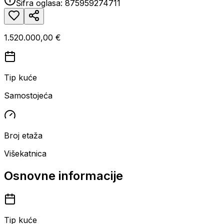
Šifra oglasa:
875959274711
1.520.000,00 €
Tip kuće
Samostojeća
Broj etaža
Višekatnica
Osnovne informacije
Tip kuće