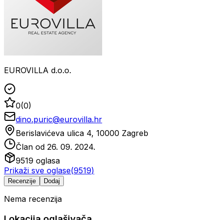
EUROVILLA d.o.o.
0
(
0
)
dino.puric@eurovilla.hr
Berislavićeva ulica 4, 10000 Zagreb
Član od
26. 09. 2024.
9519
oglasa
Prikaži sve oglase
(
9519
)
Recenzije
Dodaj
Nema recenzija
Lokacija oglašivača