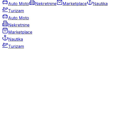
Auto Moto
Nekretnine
Marketplace
Nautika
Turizam
Auto Moto
Nekretnine
Marketplace
Nautika
Turizam
Auto Moto
Rabljeni automobili
Novi automobili
Motocikli / motori
Gospodarska vozila
Rezervni dijelovi i oprema
Kamperi i kamp prikolice