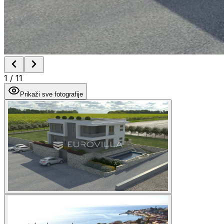
1
/
11
Prikaži sve fotografije