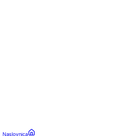
Nautika
Plovila
Charter
Prikolice za plovila
Brodski rezervni dijelovi
Nautička oprema
Brodski motori
Turizam
Apartmani
Sobe
Kuće za odmor
Aranžmani
Naslovnica