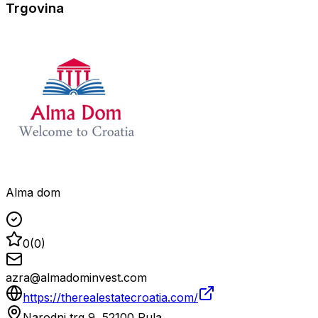
Trgovina
Alma dom
0
(
0
)
azra@almadominvest.com
https://therealestatecroatia.com/
Narodni trg 9, 52100 Pula