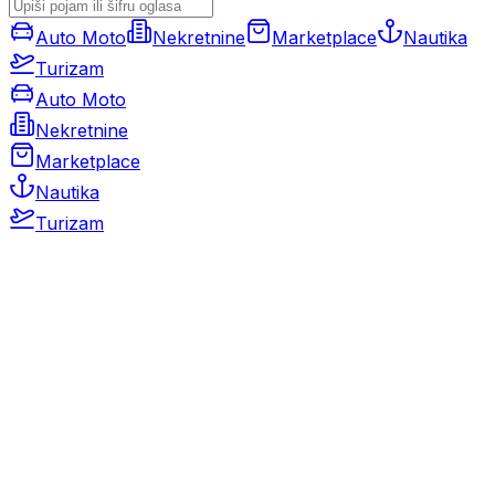
Auto Moto
Nekretnine
Marketplace
Nautika
Turizam
Auto Moto
Nekretnine
Marketplace
Nautika
Turizam
Auto Moto
Rabljeni automobili
Novi automobili
Motocikli / motori
Gospodarska vozila
Rezervni dijelovi i oprema
Kamperi i kamp prikolice