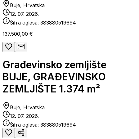
Buje, Hrvatska
12. 07. 2026.
Šifra oglasa:
383880519694
137.500,00 €
Građevinsko zemljište
BUJE, GRAĐEVINSKO
ZEMLJIŠTE 1.374 m²
Buje, Hrvatska
12. 07. 2026.
Šifra oglasa:
383880519694