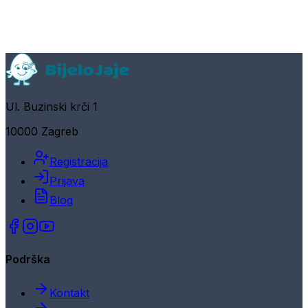
Ul. Buzinski krči 1
10000 Zagreb
Registracija
Prijava
Blog
Podrška
Kontakt