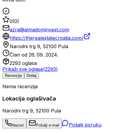
0
(
0
)
azra@almadominvest.com
https://therealestatecroatia.com/
Narodni trg 9, 52100 Pula
Član od
26. 09. 2024.
2293
oglasa
Prikaži sve oglase
(
2293
)
Recenzije
Dodaj
Nema recenzija
Lokacija oglašivača
Narodni trg 9, 52100 Pula
Pošalji poruku
Nazovi
Pošalji e-mail