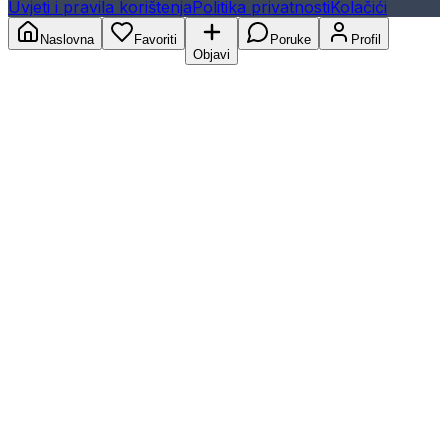
Uvjeti i pravila korištenja
Politika privatnosti
Kolačići
Naslovna
Favoriti
Poruke
Profil
Objavi