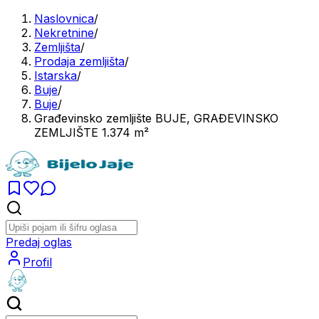
Naslovnica
/
Nekretnine
/
Zemljišta
/
Prodaja zemljišta
/
Istarska
/
Buje
/
Buje
/
Građevinsko zemljište BUJE, GRAĐEVINSKO
ZEMLJIŠTE 1.374 m²
Predaj oglas
Profil