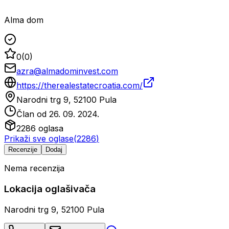
Alma dom
0
(
0
)
azra@almadominvest.com
https://therealestatecroatia.com/
Narodni trg 9, 52100 Pula
Član od
26. 09. 2024.
2286
oglasa
Prikaži sve oglase
(
2286
)
Recenzije
Dodaj
Nema recenzija
Lokacija oglašivača
Narodni trg 9, 52100 Pula