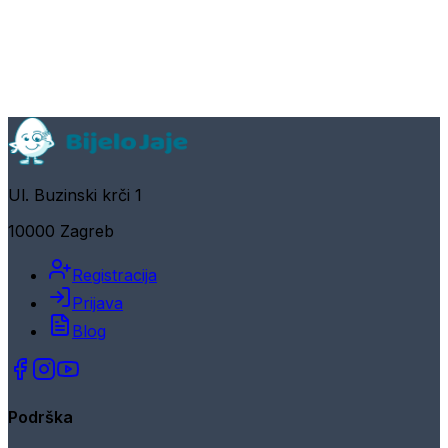
Ul. Buzinski krči 1
10000 Zagreb
Registracija
Prijava
Blog
Podrška