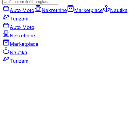
Auto Moto
Nekretnine
Marketplace
Nautika
Turizam
Auto Moto
Nekretnine
Marketplace
Nautika
Turizam
Auto Moto
Rabljeni automobili
Novi automobili
Motocikli / motori
Gospodarska vozila
Rezervni dijelovi i oprema
Kamperi i kamp prikolice