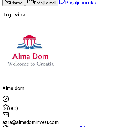
Pošalji poruku
Nazovi
Pošalji e-mail
Trgovina
Alma dom
0
(
0
)
azra@almadominvest.com