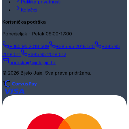
Politika privatnosti
Kolačići
Korisnička podrška
Ponedjeljak - Petak 09:00-17:00
+385 95 2018 509
+385 95 2018 510
+385 95
2018 511
+385 95 2018 512
podrska@bijelojaje.hr
© 2026 Bijelo Jaje. Sva prava pridržana.