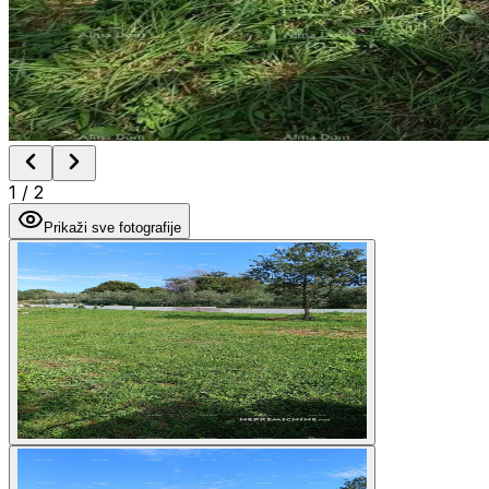
1
/
2
Prikaži sve fotografije