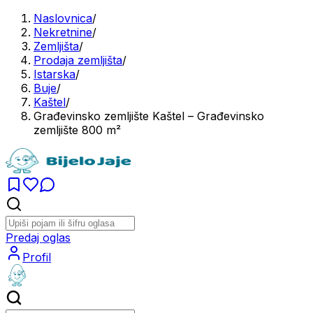
Naslovnica
/
Nekretnine
/
Zemljišta
/
Prodaja zemljišta
/
Istarska
/
Buje
/
Kaštel
/
Građevinsko zemljište Kaštel – Građevinsko
zemljište 800 m²
Predaj oglas
Profil