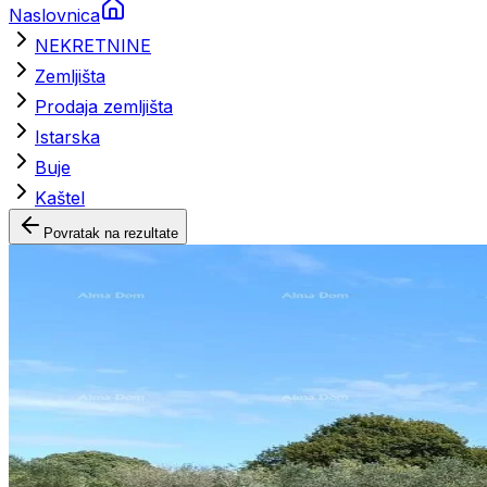
Naslovnica
NEKRETNINE
Zemljišta
Prodaja zemljišta
Istarska
Buje
Kaštel
Povratak na rezultate