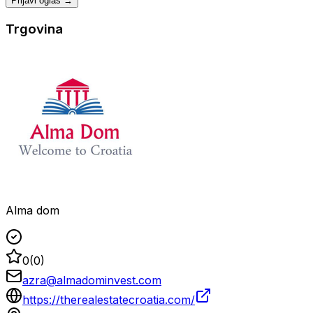
Prijavi oglas →
Trgovina
Alma dom
0
(
0
)
azra@almadominvest.com
https://therealestatecroatia.com/