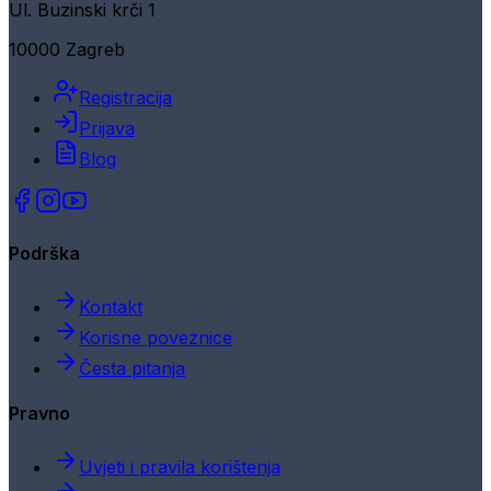
Ul. Buzinski krči 1
10000 Zagreb
Registracija
Prijava
Blog
Podrška
Kontakt
Korisne poveznice
Česta pitanja
Pravno
Uvjeti i pravila korištenja