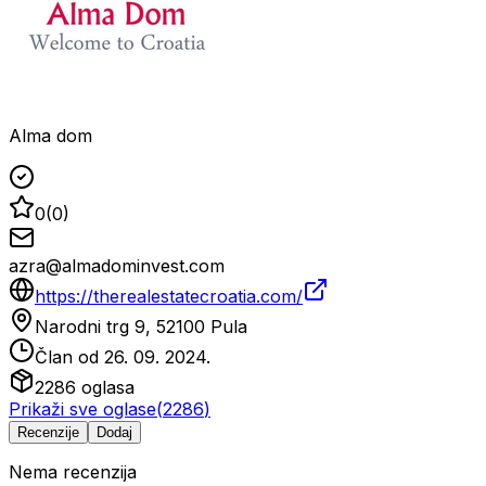
Alma dom
0
(
0
)
azra@almadominvest.com
https://therealestatecroatia.com/
Narodni trg 9, 52100 Pula
Član od
26. 09. 2024.
2286
oglasa
Prikaži sve oglase
(
2286
)
Recenzije
Dodaj
Nema recenzija