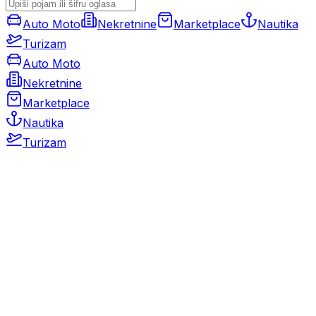
Auto Moto
Nekretnine
Marketplace
Nautika
Turizam
Auto Moto
Nekretnine
Marketplace
Nautika
Turizam
Auto Moto
Rabljeni automobili
Novi automobili
Motocikli / motori
Gospodarska vozila
Rezervni dijelovi i oprema
Kamperi i kamp prikolice