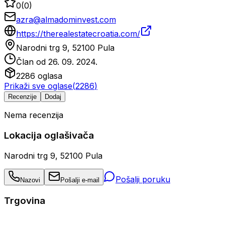
0
(
0
)
azra@almadominvest.com
https://therealestatecroatia.com/
Narodni trg 9, 52100 Pula
Član od
26. 09. 2024.
2286
oglasa
Prikaži sve oglase
(
2286
)
Recenzije
Dodaj
Nema recenzija
Lokacija oglašivača
Narodni trg 9, 52100 Pula
Pošalji poruku
Nazovi
Pošalji e-mail
Trgovina