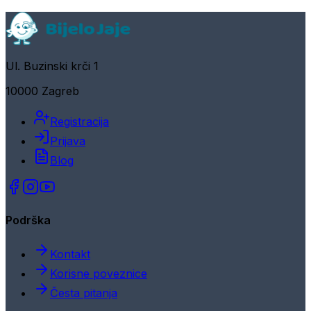
Ul. Buzinski krči 1
10000 Zagreb
Registracija
Prijava
Blog
Podrška
Kontakt
Korisne poveznice
Česta pitanja