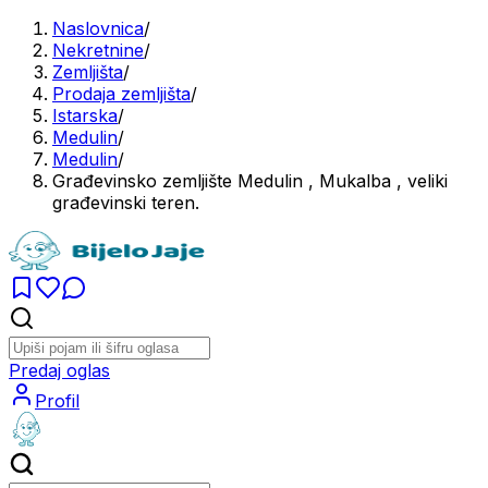
Naslovnica
/
Nekretnine
/
Zemljišta
/
Prodaja zemljišta
/
Istarska
/
Medulin
/
Medulin
/
Građevinsko zemljište Medulin , Mukalba , veliki
građevinski teren.
Predaj oglas
Profil