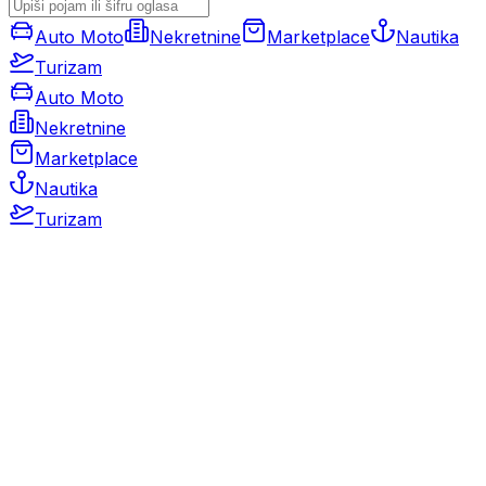
Auto Moto
Nekretnine
Marketplace
Nautika
Turizam
Auto Moto
Nekretnine
Marketplace
Nautika
Turizam
Auto Moto
Rabljeni automobili
Novi automobili
Motocikli / motori
Gospodarska vozila
Rezervni dijelovi i oprema
Kamperi i kamp prikolice