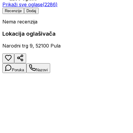
Prikaži sve oglase
(
2286
)
Recenzije
Dodaj
Nema recenzija
Lokacija oglašivača
Narodni trg 9, 52100 Pula
Poruka
Nazovi