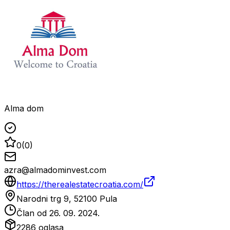
Alma dom
0
(
0
)
azra@almadominvest.com
https://therealestatecroatia.com/
Narodni trg 9, 52100 Pula
Član od
26. 09. 2024.
2286
oglasa