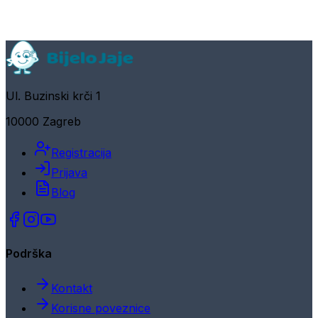
Ul. Buzinski krči 1
10000 Zagreb
Registracija
Prijava
Blog
Podrška
Kontakt
Korisne poveznice