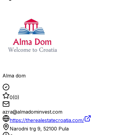
Alma dom
0
(
0
)
azra@almadominvest.com
https://therealestatecroatia.com/
Narodni trg 9, 52100 Pula