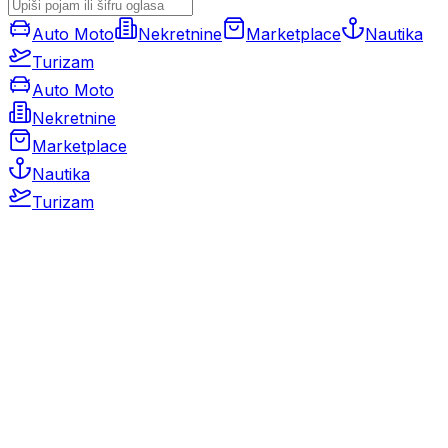
Auto Moto
Nekretnine
Marketplace
Nautika
Turizam
Auto Moto
Nekretnine
Marketplace
Nautika
Turizam
Auto Moto
Rabljeni automobili
Novi automobili
Motocikli / motori
Gospodarska vozila
Rezervni dijelovi i oprema
Kamperi i kamp prikolice