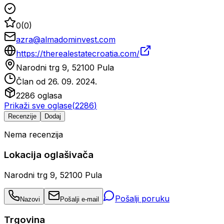
0
(
0
)
azra@almadominvest.com
https://therealestatecroatia.com/
Narodni trg 9, 52100 Pula
Član od
26. 09. 2024.
2286
oglasa
Prikaži sve oglase
(
2286
)
Recenzije
Dodaj
Nema recenzija
Lokacija oglašivača
Narodni trg 9, 52100 Pula
Pošalji poruku
Nazovi
Pošalji e-mail
Trgovina