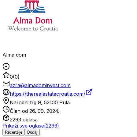
Alma dom
0
(
0
)
azra@almadominvest.com
https://therealestatecroatia.com/
Narodni trg 9, 52100 Pula
Član od
26. 09. 2024.
2293
oglasa
Prikaži sve oglase
(
2293
)
Recenzije
Dodaj