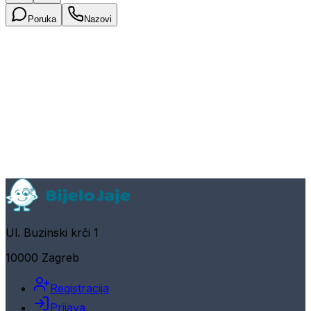
Poruka
Nazovi
Ul. Buzinski krči 1
10000 Zagreb
Registracija
Prijava