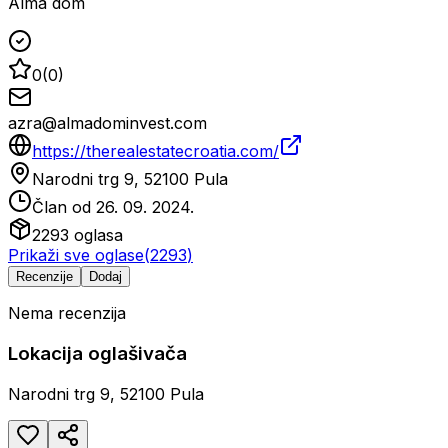
Alma dom
0
(
0
)
azra@almadominvest.com
https://therealestatecroatia.com/
Narodni trg 9, 52100 Pula
Član od
26. 09. 2024.
2293
oglasa
Prikaži sve oglase
(
2293
)
Recenzije
Dodaj
Nema recenzija
Lokacija oglašivača
Narodni trg 9, 52100 Pula