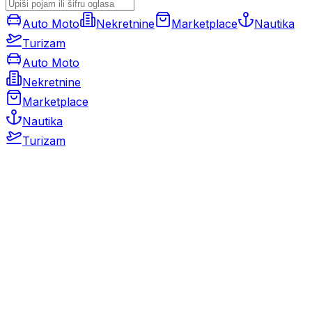
Auto Moto
Nekretnine
Marketplace
Nautika
Turizam
Auto Moto
Nekretnine
Marketplace
Nautika
Turizam
Auto Moto
Rabljeni automobili
Novi automobili
Motocikli / motori
Gospodarska vozila
Rezervni dijelovi i oprema
Kamperi i kamp prikolice