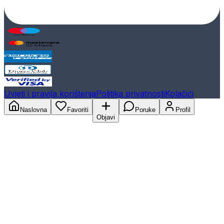
Uvjeti i pravila korištenja
Politika privatnosti
Kolačići
Naslovna
Favoriti
Poruke
Profil
Objavi