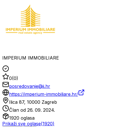
IMPERIUM IMMOBILIARE
0
(
0
)
posredovanje@ii.hr
https://imperium-immobiliare.hr/
Ilica 87, 10000 Zagreb
Član od
26. 09. 2024.
1920
oglasa
Prikaži sve oglase
(
1920
)