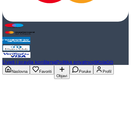
Uvjeti i pravila korištenja
Politika privatnosti
Kolačići
Naslovna
Favoriti
Poruke
Profil
Objavi