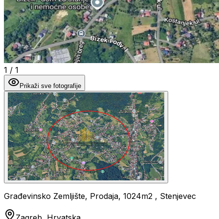
1
/
1
Prikaži sve fotografije
Građevinsko Zemljište, Prodaja, 1024m2 , Stenjevec
Zagreb, Hrvatska