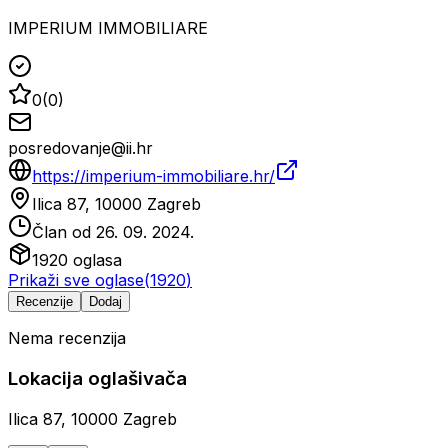
IMPERIUM IMMOBILIARE
0
(
0
)
posredovanje@ii.hr
https://imperium-immobiliare.hr/
Ilica 87, 10000 Zagreb
Član od
26. 09. 2024.
1920
oglasa
Prikaži sve oglase
(
1920
)
Recenzije
Dodaj
Nema recenzija
Lokacija oglašivača
Ilica 87, 10000 Zagreb