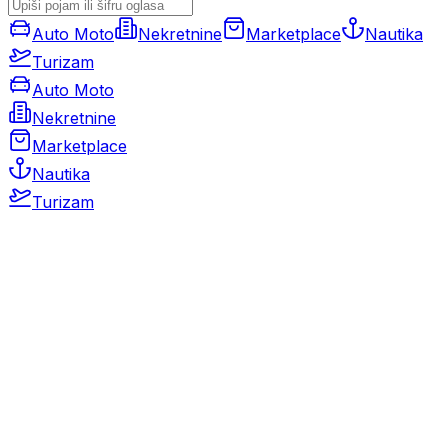
Auto Moto
Nekretnine
Marketplace
Nautika
Turizam
Auto Moto
Nekretnine
Marketplace
Nautika
Turizam
Auto Moto
Rabljeni automobili
Novi automobili
Motocikli / motori
Gospodarska vozila
Rezervni dijelovi i oprema
Kamperi i kamp prikolice