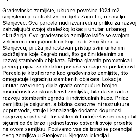
Građevinsko zemljište, ukupne površine 1024 m2,
smješteno je u atraktivnom dijelu Zagreba, u naselju
Stenjevec. Ova parcela nudi izvanrednu priliku za razvoj
zahvaljujući svojoj strateškoj lokaciji unutar urbanog
okruženja. Ovo građevinsko zemljište ističe se svojom
veličinom i mogućnostima koje nudi. Smješteno u
Stenjevcu, pruža jednostavan pristup svim urbanim
sadržajima koje Zagreb nudi, što ga čini idealnim za
razvoj stambenih objekata. Blizina glavnih prometnica i
javnog prijevoza dodatno povećava njegovu privlačnost.
Parcela je klasificirana kao građevinsko zemljište, što
omogućuje izgradnju stambenih objekata. Lokacija
unutar razvijenog dijela grada omogućuje brojne
mogućnosti za iskoristivost zemljišta, bilo da se radi o
razvoju stambenih zgrada ili individualnih kuća. Prilaz
zemljištu je osiguran, a blizina osnovne infrastrukture
poput vode, struje i kanalizacije dodatno doprinosi
njegovoj vrijednosti. Investitori ili budući vlasnici mogu biti
sigurni da će brzo i jednostavno ostvariti svoje projekte
na ovom zemljištu. Pozivamo vas da istražite potencijal
ovog zemljišta u Stenjevcu. Njegova lokacija i