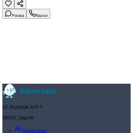
Poruka
Nazovi
Ul. Buzinski krči 1
10000 Zagreb
Registracija