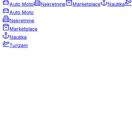
Auto Moto
Nekretnine
Marketplace
Nautika
Auto Moto
Nekretnine
Marketplace
Nautika
Turizam
Auto Moto
Rabljeni automobili
Novi automobili
Motocikli / motori
Gospodarska vozila
Rezervni dijelovi i oprema
Kamperi i kamp prikolice
Oldtimeri