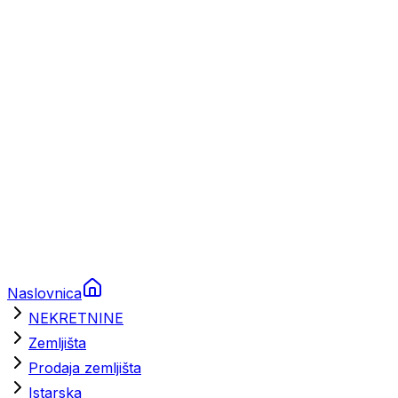
Prikolice za plovila
Brodski rezervni dijelovi
Nautička oprema
Brodski motori
Turizam
Apartmani
Sobe
Kuće za odmor
Aranžmani
Naslovnica
NEKRETNINE
Zemljišta
Prodaja zemljišta
Istarska