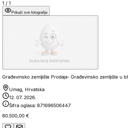
1
/
1
Prikaži sve fotografije
Građevinsko zemljište Prodaja- Građevinsko zemljište u bl
Umag, Hrvatska
12. 07. 2026.
Šifra oglasa:
871696506447
80.500,00 €